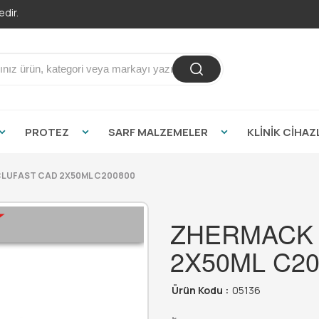
PROTEZ
SARF MALZEMELER
KLİNİK CİHAZ
LUFAST CAD 2X50ML C200800
ZHERMACK 
2X50ML C20
Ürün Kodu :
05136