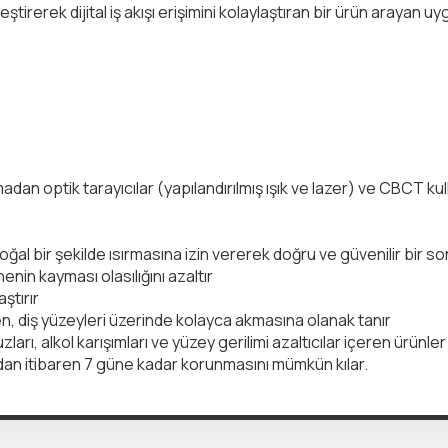
leştirerek dijital iş akışı erişimini kolaylaştıran bir ürün arayan uy
adan optik tarayıcılar (yapılandırılmış ışık ve lazer) ve CBCT kull
al bir şekilde ısırmasına izin vererek doğru ve güvenilir bir so
nin kayması olasılığını azaltır
aştırır
, diş yüzeyleri üzerinde kolayca akmasına olanak tanır
ları, alkol karışımları ve yüzey gerilimi azaltıcılar içeren ürünl
andan itibaren 7 güne kadar korunmasını mümkün kılar.