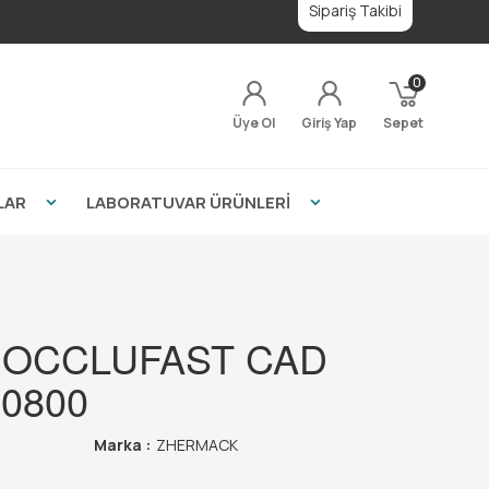
Sipariş Takibi
0
Üye Ol
Giriş Yap
Sepet
LAR
LABORATUVAR ÜRÜNLERİ
OCCLUFAST CAD
0800
Marka :
ZHERMACK