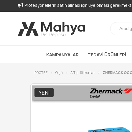
-
KAMPANYALAR
TEDAVİ ÜRÜNLERİ
PROTEZ
Ölçü
A Tipi Silikonlar
ZHERMACK OCC
YENI