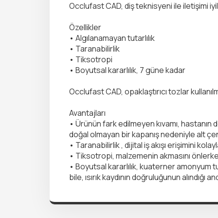
Occlufast CAD, diş teknisyeni ile iletişimi iyi
Özellikler
• Algılanamayan tutarlılık
• Taranabilirlik
• Tiksotropi
• Boyutsal kararlılık, 7 güne kadar
Occlufast CAD, opaklaştırıcı tozlar kullanılm
Avantajları
• Ürünün fark edilmeyen kıvamı, hastanın doğ
doğal olmayan bir kapanış nedeniyle alt çene
• Taranabilirlik , dijital iş akışı erişimini kolayl
• Tiksotropi, malzemenin akmasını önlerken
• Boyutsal kararlılık, kuaterner amonyum tuz
bile, ısırık kaydının doğruluğunun alındığı 