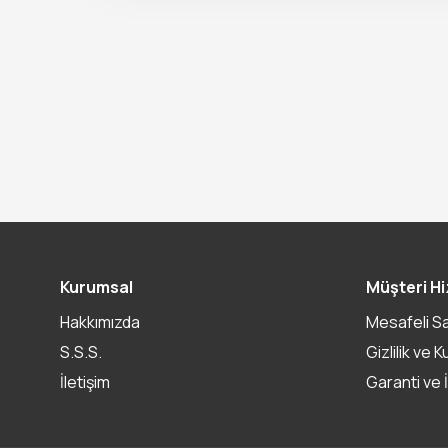
Kurumsal
Müşteri Hi
Hakkımızda
Mesafeli S
S.S.S.
Gizlilik ve K
İletişim
Garanti ve 