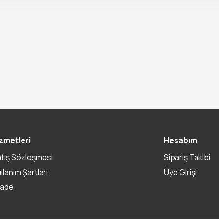
zmetleri
Hesabım
atış Sözleşmesi
Sipariş Takibi
ullanım Şartları
Üye Girişi
İade