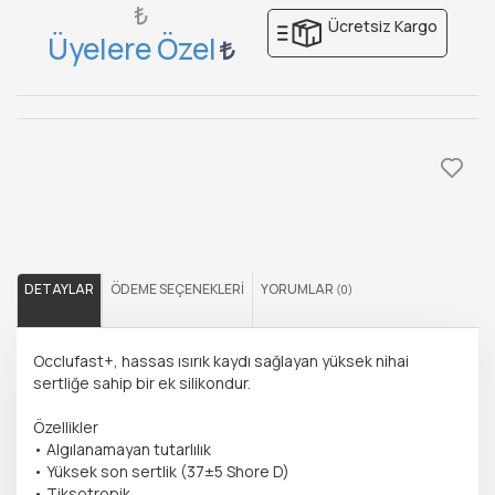
₺
Ücretsiz Kargo
Üyelere Özel
DETAYLAR
ÖDEME SEÇENEKLERI
YORUMLAR
(0)
Occlufast+, hassas ısırık kaydı sağlayan yüksek nihai
sertliğe sahip bir ek silikondur.
Özellikler
• Algılanamayan tutarlılık
• Yüksek son sertlik (37±5 Shore D)
• Tiksotropik