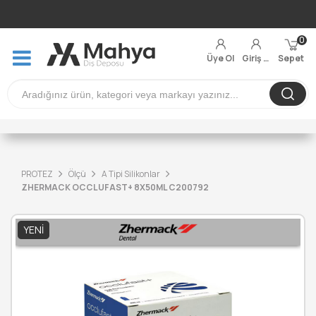
0
Üye Ol
Giriş Yap
Sepet
PROTEZ
Ölçü
A Tipi Silikonlar
ZHERMACK OCCLUFAST+ 8X50ML C200792
YENI