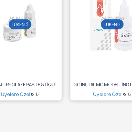
GC INITIAL LRF GLAZE PASTE & LİQUİD 10003110
Üyelere Özel
₺
Üyelere Özel
₺
TÜKENDİ :(
TÜKENDİ :(