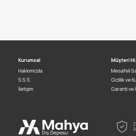
Kurumsal
Müşteri Hi
Hakkımızda
Mesafeli S
S.S.S.
Gizlilik ve K
İletişim
Garanti ve 
2
A