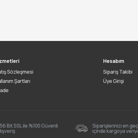
zmetleri
Hesabım
atış Sözleşmesi
Sipariş Takibi
ullanım Şartları
Üye Girişi
İade
56 Bit SSL ile %100 Güvenli
Siparişlerinizi en geç
lışveriş
içinde kargoya veriy