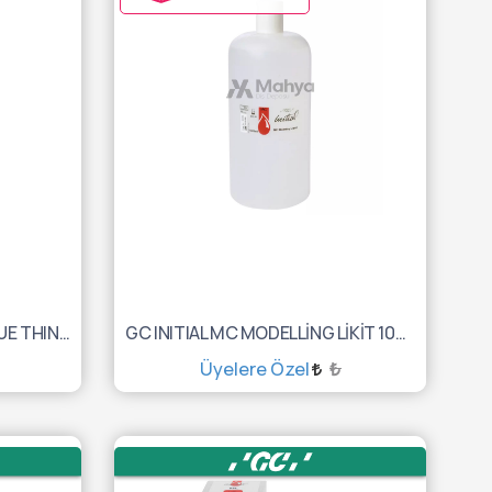
GC INITIAL MC PASTE OPAQUE THINNER 8 ML 10002109
GC INITIAL MC MODELLİNG LİKİT 1000ML 10002118
Üyelere Özel
₺
SEPETE EKLE