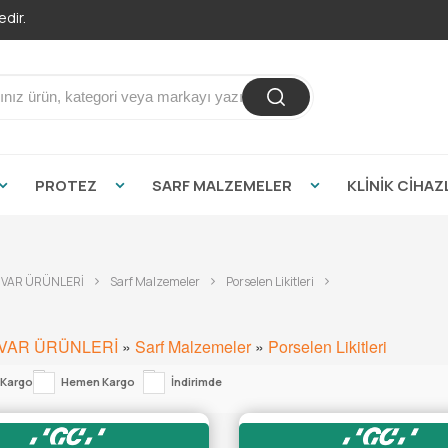
dir.
PROTEZ
SARF MALZEMELER
KLİNİK CİHAZ
VAR ÜRÜNLERİ
Sarf Malzemeler
Porselen Likitleri
VAR ÜRÜNLERİ
»
Sarf Malzemeler
»
Porselen Likitleri
 Kargo
Hemen Kargo
İndirimde