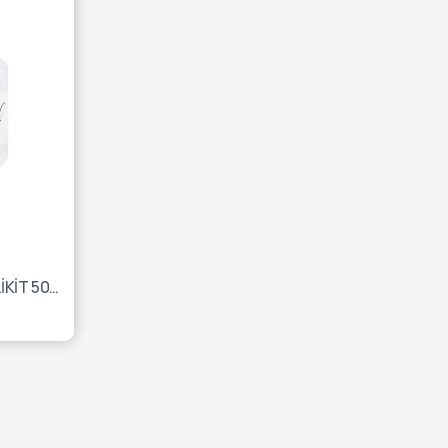
GC INITIAL MC MODELLİNG LİKİT 50ML 10002114