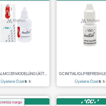
GC INITIAL MC/ZR MODELLİNG LİKİT PLUS 50ML10003016
Üyelere Özel
₺
Üyelere Özel
₺
SEPETE EKLE
SEPETE EKLE
cretsiz Kargo