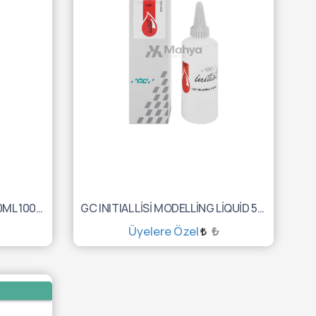
GC INITIAL MC OPAK LİKİT 50ML 10002113
GC INITIAL LİSİ MODELLİNG LİQUİD 50ML 10002981
Üyelere Özel
₺
SEPETE EKLE