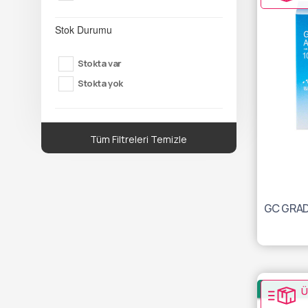
Stok Durumu
Stokta var
Stokta yok
Tüm Filtreleri Temizle
Ü