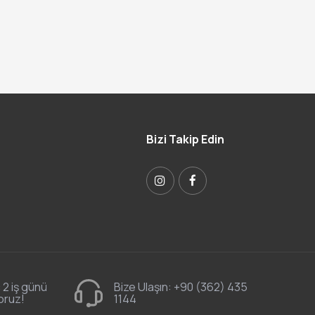
Bizi Takip Edin
 2 iş günü
Bize Ulaşın:
+90 (362) 435
oruz!
1144