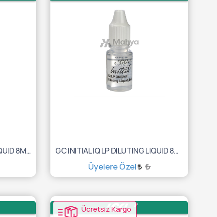
GC INITIAL IQ LP REFRESH LIQUID 8ML 10007016
GC INITIAL IQ LP DILUTING LIQUID 8ML 10007015
Üyelere Özel
₺
SEPETE EKLE
Ücretsiz Kargo