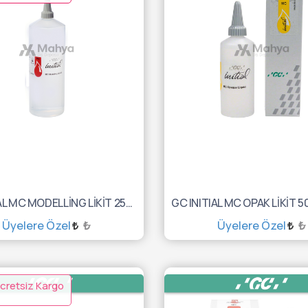
GC INITIAL MC MODELLİNG LİKİT 250ML 10002116
Üyelere Özel
₺
Üyelere Özel
₺
SEPETE EKLE
SEPETE EKLE
cretsiz Kargo