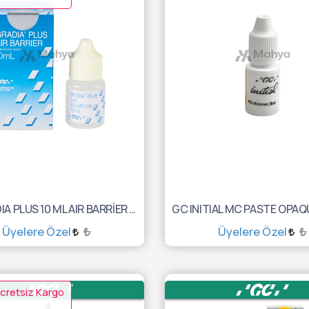
GC GRADIA PLUS 10 ML AIR BARRİER 10003638
Üyelere Özel
₺
Üyelere Özel
₺
SEPETE EKLE
SEPETE EKLE
cretsiz Kargo