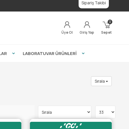
Sipariş Takibi
0
Üye Ol
Giriş Yap
Sepet
LAR
LABORATUVAR ÜRÜNLERİ
Sırala