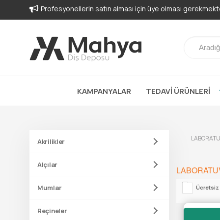
Profesyonellerin satın alması için üye olması gerekmekte
KAMPANYALAR
TEDAVİ ÜRÜNLERİ
LABORATU
Akrilikler
Alçılar
LABORATU
Mumlar
Ücretsiz
Reçineler