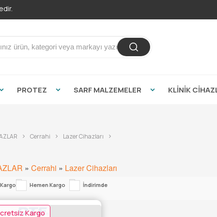
dir.
PROTEZ
SARF MALZEMELER
KLİNİK CİHAZ
HAZLAR
Cerrahi
Lazer Cihazları
HAZLAR
»
Cerrahi
»
Lazer Cihazları
 Kargo
Hemen Kargo
İndirimde
cretsiz Kargo