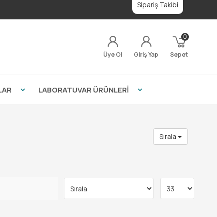
Sipariş Takibi
0
Üye Ol
Giriş Yap
Sepet
LAR
LABORATUVAR ÜRÜNLERİ
Sırala