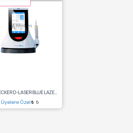
WOODPECKER D-LASER BLUE LAZER CİHAZI
Üyelere Özel
₺
SEPETE EKLE