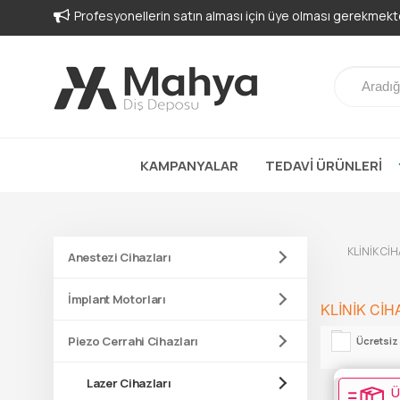
Profesyonellerin satın alması için üye olması gerekmekte
KAMPANYALAR
TEDAVİ ÜRÜNLERİ
KLİNİK Cİ
Anestezi Cihazları
İmplant Motorları
KLİNİK Cİ
Piezo Cerrahi Cihazları
Ücretsiz
Lazer Cihazları
Ü