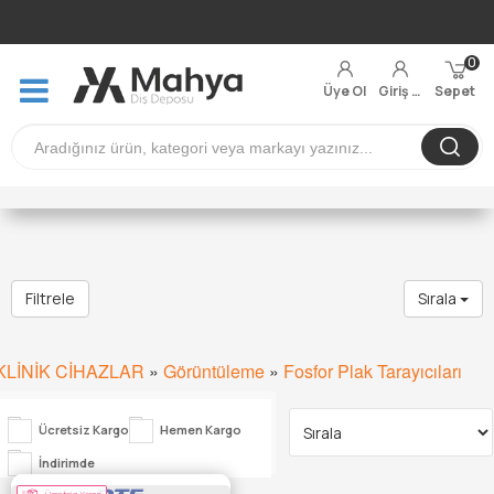
0
Üye Ol
Giriş Yap
Sepet
Filtrele
Sırala
KLİNİK CİHAZLAR
»
Görüntüleme
»
Fosfor Plak Tarayıcıları
Ücretsiz Kargo
Hemen Kargo
İndirimde