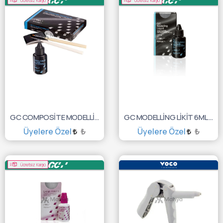
Ücretsiz Kargo
Ücretsiz Kargo
GC COMPOSİTE MODELLİNG KİT(1x6ML+2xSAP+10xFIRÇA)
GC MODELLİNG LİKİT 6ML REFİL 10001381
Üyelere Özel
₺
Üyelere Özel
₺
SEPETE EKLE
SEPETE EKLE
Ücretsiz Kargo