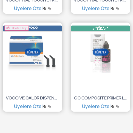
Üyelere Özel
₺
Üyelere Özel
₺
SEPETE EKLE
SEPETE EKLE
Ücretsiz Kargo
VOCO VISCALOR DISPENSER BULK SET 80X0,25GR 6062
GC COMPOSITE PRIMER LİKİT 3ML 10001024
Üyelere Özel
₺
Üyelere Özel
₺
TÜKENDİ :(
TÜKENDİ :(