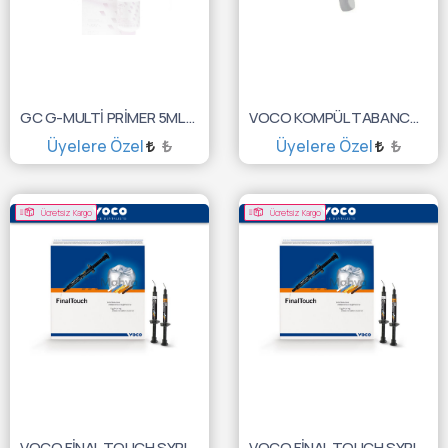
GC G-MULTİ PRİMER 5ML 10001350
VOCO KOMPÜL TABANCASI 7877
Üyelere Özel
₺
Üyelere Özel
₺
SEPETE EKLE
SEPETE EKLE
Ücretsiz Kargo
Ücretsiz Kargo
VOCO FİNAL TOUCH SYRINGE SET 5X1,5GR 2321
VOCO FİNAL TOUCH SYRINGE 1,5GR BROWN 2327