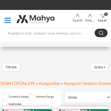
0
Üye Ol
Giriş Yap
Sepet
Filtrele
Sırala
TEDAVİ ÜRÜNLERİ
»
Kompozitler
»
Kompozit Yardımcı Ürünler
Ücretsiz Kargo
Hemen Kargo
İndirimde