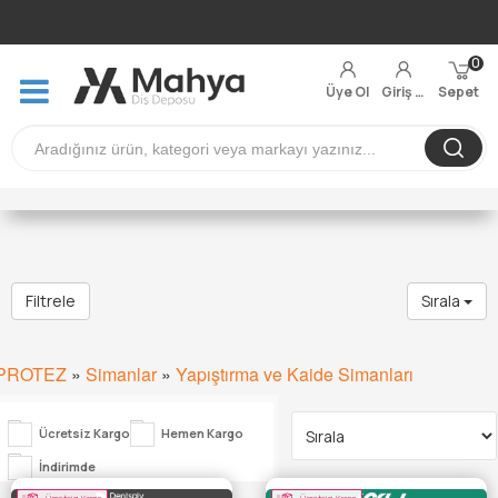
0
Üye Ol
Giriş Yap
Sepet
Filtrele
Sırala
PROTEZ
»
Simanlar
»
Yapıştırma ve Kaide Simanları
Ücretsiz Kargo
Hemen Kargo
İndirimde