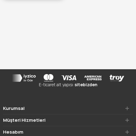
TÜKENDİ :(
E-ticaret alt yapısı:
sitebizden
Kurumsal
Müşteri Hizmetleri
Hesabım