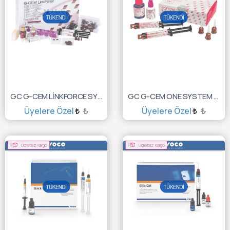
GC G-CEM LİNKFORCE SYSTEM KİT 2 X 8,7GR 10001338
GC G-CEM ONE SYSTEM KİT 2 X 4.6GR 10006929
Üyelere Özel
₺
Üyelere Özel
₺
TÜKENDİ :(
TÜKENDİ :(
Ücretsiz Kargo
Ücretsiz Kargo