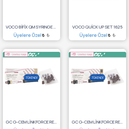
VOCO BİFİX QM SYRINGE 10GR TRANSPARAN 1219
VOCO QUİCK UP SET 1625
Üyelere Özel
₺
Üyelere Özel
₺
TÜKENDİ :(
TÜKENDİ :(
Ücretsiz Kargo
Ücretsiz Kargo
GC G-CEM LİNKFORCE REFİL 8,7GR A2 10001341
GC G-CEM LİNKFORCE REFİL 8,7GR OPAK 10001343