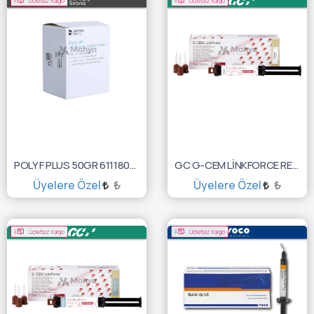
Ücretsiz Kargo
Ücretsiz Kargo
POLY F PLUS 50GR 61118000
GC G-CEM LİNKFORCE REFİL 8,7GR BLEACH 10001344
Üyelere Özel
₺
Üyelere Özel
₺
SEPETE EKLE
SEPETE EKLE
Ücretsiz Kargo
Ücretsiz Kargo