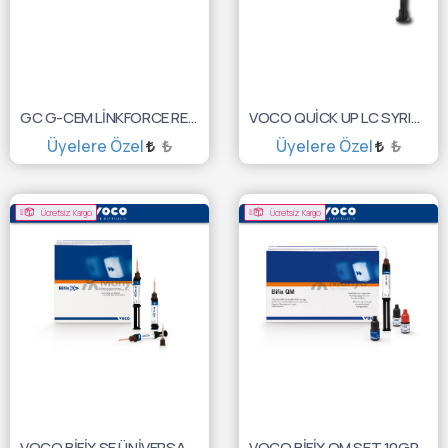
GC G-CEM LİNKFORCE REFİL 8,7GR TR 10001342
VOCO QUİCK UP LC SYRINGE 2 GR 1627
Üyelere Özel
₺
Üyelere Özel
₺
SEPETE EKLE
SEPETE EKLE
Ücretsiz Kargo
Ücretsiz Kargo
VOCO BİFİX SE ÜNİVERSAL 5GR 1785
VOCO BİFİX QM SET 10GR 1217