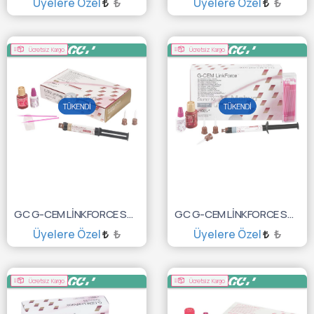
Üyelere Özel
₺
Üyelere Özel
₺
TÜKENDİ :(
TÜKENDİ :(
Ücretsiz Kargo
Ücretsiz Kargo
GC G-CEM LİNKFORCE STARTER KİT 8,7GR A2 10001339
GC G-CEM LİNKFORCE STARTER KİT 8,7GR TR 10001340
Üyelere Özel
₺
Üyelere Özel
₺
TÜKENDİ :(
TÜKENDİ :(
Ücretsiz Kargo
Ücretsiz Kargo