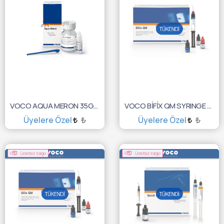
VOCO AQUA MERON 35GR POWDER 1172
VOCO BİFİX QM SYRINGE 10GR WHITE-OPAK 1759
Üyelere Özel
₺
Üyelere Özel
₺
SEPETE EKLE
TÜKENDİ :(
Ücretsiz Kargo
Ücretsiz Kargo