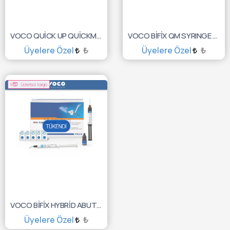
VOCO QUİCK UP QUİCKMİX 7,5GR 1626
VOCO BİFİX QM SYRINGE 10GR UNIVERSAL 1218
Üyelere Özel
₺
Üyelere Özel
₺
TÜKENDİ :(
TÜKENDİ :(
Ücretsiz Kargo
VOCO BİFİX HYBRİD ABUTMENT SET 2410
Üyelere Özel
₺