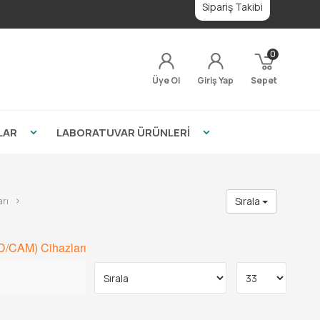
Sipariş Takibi
0
Üye Ol
Giriş Yap
Sepet
LAR
LABORATUVAR ÜRÜNLERİ
Sırala
rı
D/CAM) Cihazları