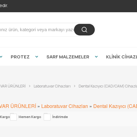
dir.
PROTEZ
SARF MALZEMELER
KLİNİK CİHAZ
VAR ÜRÜNLERİ
Laboratuvar Cihazları
Dental Kazıyıcı (CAD/CAM) Cihazla
VAR ÜRÜNLERİ
»
Laboratuvar Cihazları
»
Dental Kazıyıcı (CA
 Kargo
Hemen Kargo
İndirimde