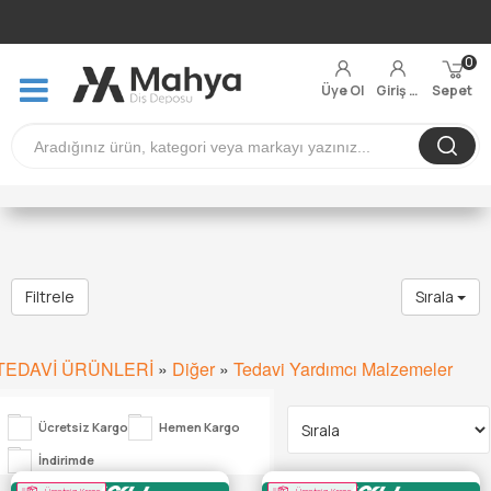
0
Üye Ol
Giriş Yap
Sepet
Filtrele
Sırala
TEDAVİ ÜRÜNLERİ
»
Diğer
»
Tedavi Yardımcı Malzemeler
Ücretsiz Kargo
Hemen Kargo
İndirimde