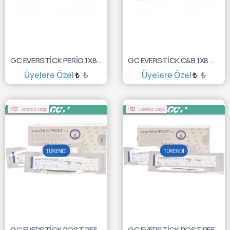
GC EVERSTİCK PERİO 1X8CM 10003434
GC EVERSTİCK C&B 1X8 CM 10003436
Üyelere Özel
₺
Üyelere Özel
₺
SEPETE EKLE
SEPETE EKLE
Ücretsiz Kargo
Ücretsiz Kargo
GC EVERSTİCK POST REFİLL 10X1.2 10003431
GC EVERSTİCK POST REFİLL 10X1.5 10003432