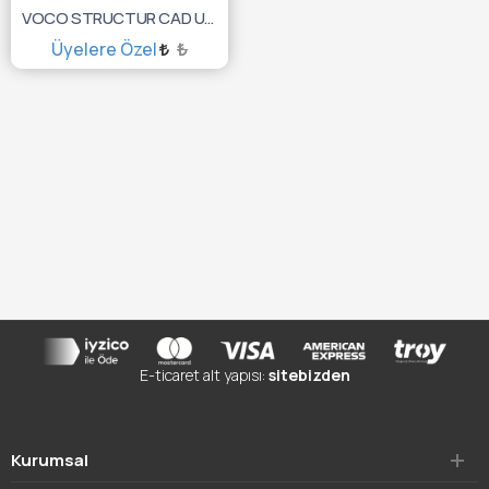
VOCO STRUCTUR CAD UNI. BLOK 5X NO: 40L A3 6078
Üyelere Özel
₺
TÜKENDİ :(
E-ticaret alt yapısı:
sitebizden
Kurumsal