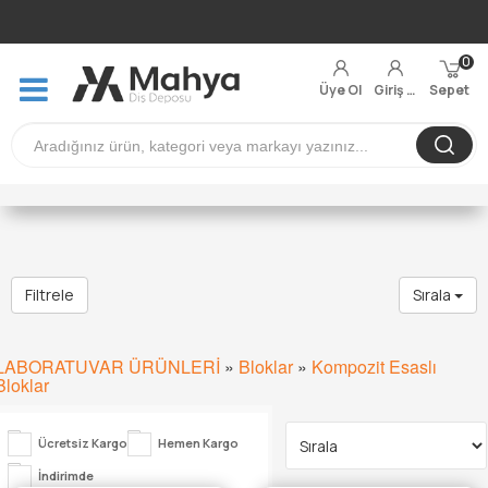
0
Üye Ol
Giriş Yap
Sepet
Filtrele
Sırala
LABORATUVAR ÜRÜNLERİ
»
Bloklar
»
Kompozit Esaslı
Bloklar
Ücretsiz Kargo
Hemen Kargo
İndirimde