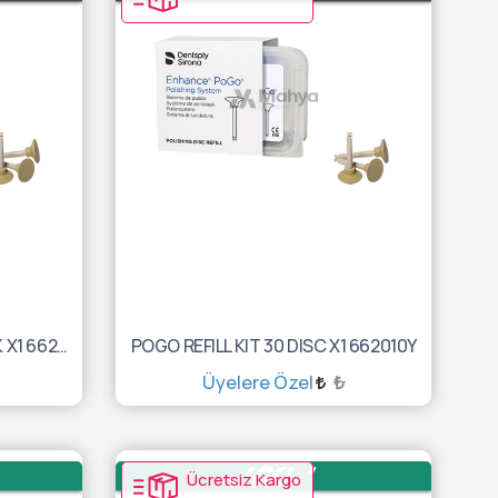
POGO POINT REFILL 30 PACK X1 662022Y
POGO REFILL KIT 30 DISC X1 662010Y
Üyelere Özel
₺
SEPETE EKLE
Ücretsiz Kargo