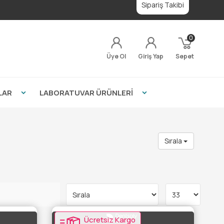
Sipariş Takibi
0
Üye Ol
Giriş Yap
Sepet
LAR
LABORATUVAR ÜRÜNLERİ
Sırala
Ücretsiz Kargo