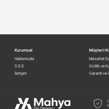
Kurumsal
Müşteri Hi
Hakkımızda
Mesafeli S
S.S.S.
Gizlilik ve K
İletişim
Garanti ve 
2
A