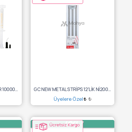
GC DIAPOLISHER PASTA 2GR 10000892
GC NEW METAL STRİPS 12'LİK Nİ200 10001007
Üyelere Özel
₺
SEPETE EKLE
Ücretsiz Kargo