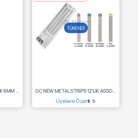
GC NEW METAL STRİPS 12'LİK 6MM 10001014
GC NEW METAL STRİPS 12'LİK ASSORTED 10001006
Üyelere Özel
₺
TÜKENDİ :(