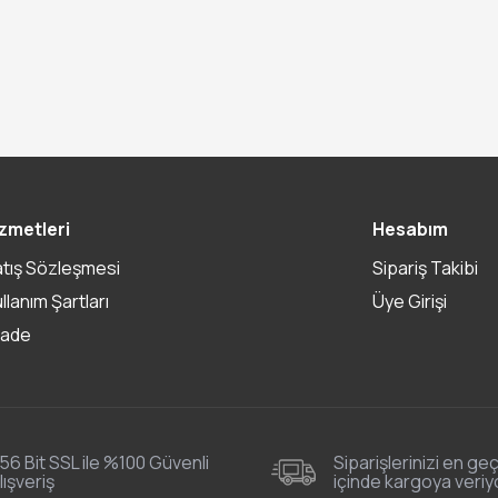
zmetleri
Hesabım
atış Sözleşmesi
Sipariş Takibi
ullanım Şartları
Üye Girişi
İade
56 Bit SSL ile %100 Güvenli
Siparişlerinizi en geç
lışveriş
içinde kargoya veriy