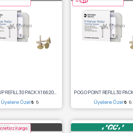
POGO CUP REFILL 30 PACK X1 662023Y
Üyelere Özel
₺
Üyelere Özel
₺
SEPETE EKLE
SEPETE EKLE
cretsiz Kargo