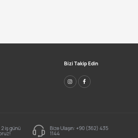
Bizi Takip Edin
 2 iş günü
Bize Ulaşın:
+90 (362) 435
oruz!
1144