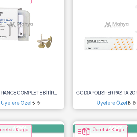
POGO ENHANCE COMPLETE BİTİRME VE PARLATMA 662020
Üyelere Özel
₺
Üyelere Özel
₺
SEPETE EKLE
SEPETE EKLE
cretsiz Kargo
Ücretsiz Kargo