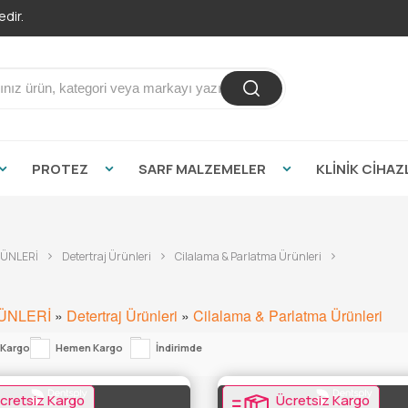
PROTEZ
SARF MALZEMELER
KLİNİK CİHAZ
RÜNLERİ
Detertraj Ürünleri
Cilalama & Parlatma Ürünleri
ÜNLERİ
»
Detertraj Ürünleri
»
Cilalama & Parlatma Ürünleri
 Kargo
Hemen Kargo
İndirimde
cretsiz Kargo
Ücretsiz Kargo