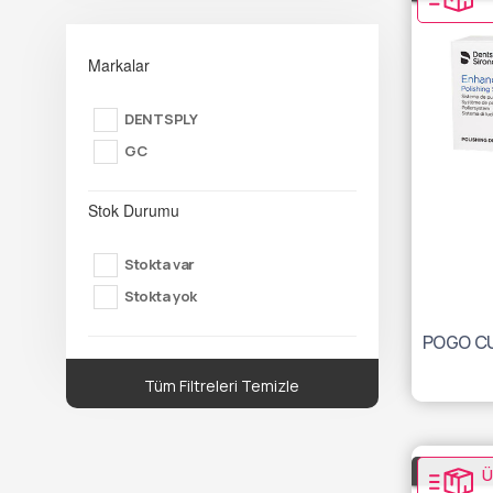
Markalar
DENTSPLY
GC
Stok Durumu
Stokta var
Stokta yok
Tüm Filtreleri Temizle
Ü