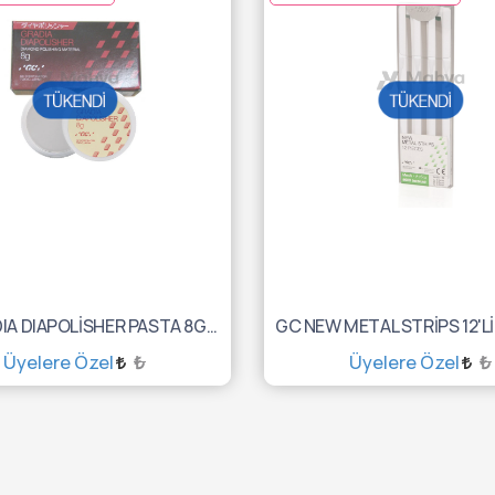
GC GRADIA DIAPOLİSHER PASTA 8GR 001516
Üyelere Özel
₺
Üyelere Özel
₺
TÜKENDİ :(
TÜKENDİ :(