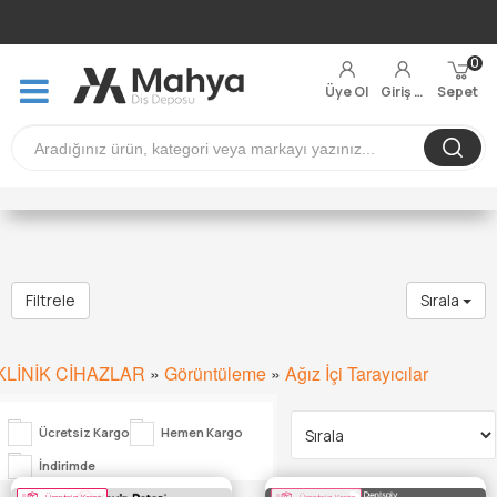
0
Üye Ol
Giriş Yap
Sepet
Filtrele
Sırala
KLİNİK CİHAZLAR
»
Görüntüleme
»
Ağız İçi Tarayıcılar
Ücretsiz Kargo
Hemen Kargo
İndirimde