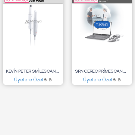
Ücretsiz Kargo
Ücretsiz Kargo
KEVİN PETER SMİLESCAN AĞIZ İÇİ TARAYICI
SRN CEREC PRİMESCAN CONNECT 6795491
Üyelere Özel
₺
Üyelere Özel
₺
SEPETE EKLE
TÜKENDİ :(