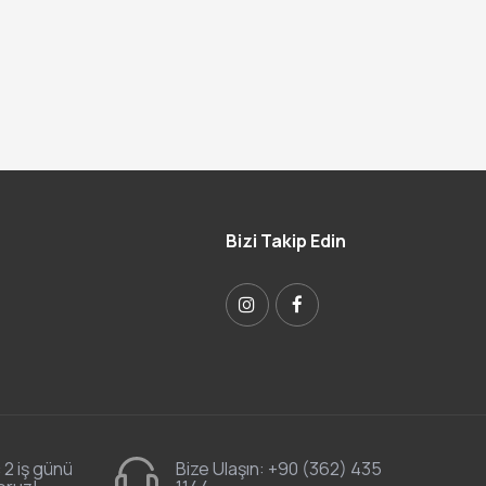
Bizi Takip Edin
 2 iş günü
Bize Ulaşın:
+90 (362) 435