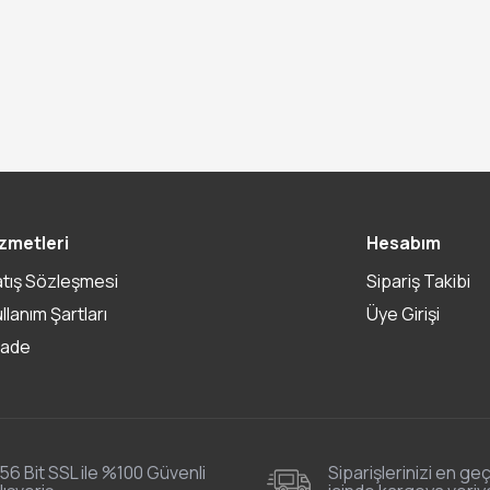
zmetleri
Hesabım
atış Sözleşmesi
Sipariş Takibi
ullanım Şartları
Üye Girişi
İade
56 Bit SSL ile %100 Güvenli
Siparişlerinizi en geç