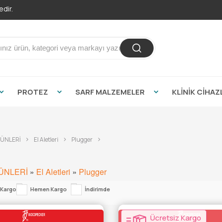
dir.
PROTEZ
SARF MALZEMELER
KLİNİK CİHAZ
RÜNLERİ
El Aletleri
Plugger
ÜNLERİ
»
El Aletleri
»
Plugger
 Kargo
Hemen Kargo
İndirimde
Ücretsiz Kargo