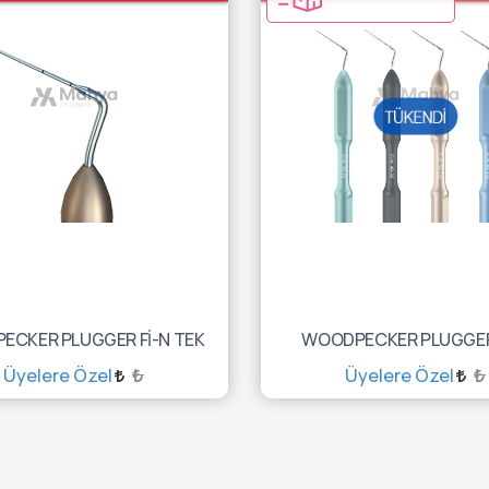
ECKER PLUGGER Fİ-N TEK
WOODPECKER PLUGGER
Üyelere Özel
₺
Üyelere Özel
₺
SEPETE EKLE
TÜKENDİ :(