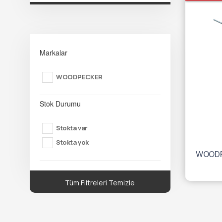
Markalar
WOODPECKER
Stok Durumu
Stokta var
Stokta yok
WOODP
Tüm Filtreleri Temizle