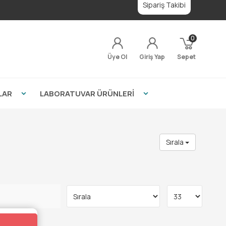
Sipariş Takibi
0
Üye Ol
Giriş Yap
Sepet
LAR
LABORATUVAR ÜRÜNLERİ
Sırala