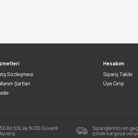
zmetleri
Hesabım
atış Sözleşmesi
Sipariş Takibi
ullanım Şartları
Üye Girişi
İade
56 Bit SSL ile %100 Güvenli
Siparişlerinizi en geç
lışveriş
içinde kargoya veriy