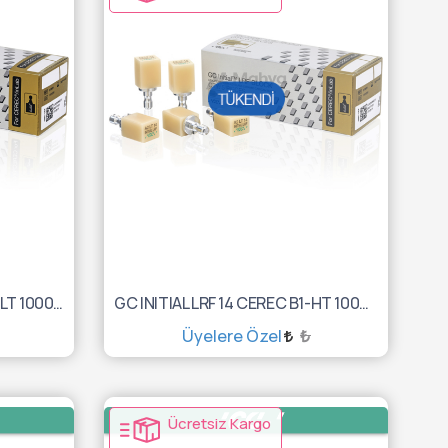
GC INITIAL LRF 14 CEREC A2-LT 10003054
GC INITIAL LRF 14 CEREC B1-HT 10003069
Üyelere Özel
₺
TÜKENDİ :(
Ücretsiz Kargo