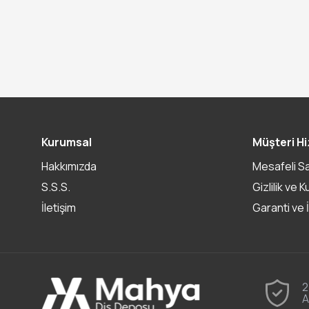
Kurumsal
Müşteri Hi
Hakkımızda
Mesafeli S
S.S.S.
Gizlilik ve K
İletişim
Garanti ve 
2
A