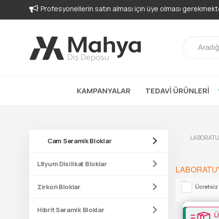
Profesyonellerin satın alması için üye olması gerekmekte
KAMPANYALAR
TEDAVİ ÜRÜNLERİ
LABORATU
Cam Seramik Bloklar
Lityum Disilikat Bloklar
LABORATU
Zirkon Bloklar
Ücretsiz
Hibrit Seramik Bloklar
Ü