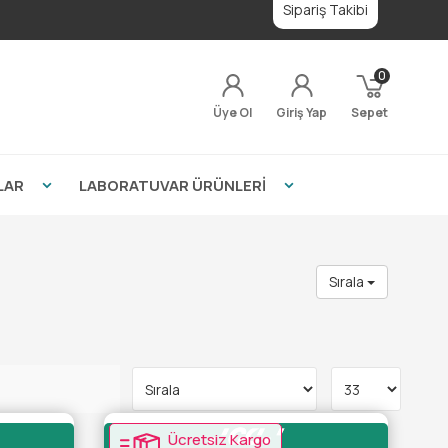
Sipariş Takibi
0
Üye Ol
Giriş Yap
Sepet
LAR
LABORATUVAR ÜRÜNLERİ
Sırala
Ücretsiz Kargo