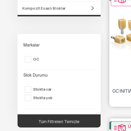
Kompozit Esaslı Bloklar
Markalar
GC
Stok Durumu
Stokta var
Stokta yok
Tüm Filtreleri Temizle
Ü