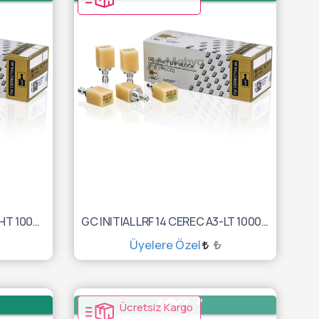
GC INITIAL LRF 14 CEREC A1-HT 10003045
GC INITIAL LRF 14 CEREC A3-LT 10003060
Üyelere Özel
₺
SEPETE EKLE
Ücretsiz Kargo