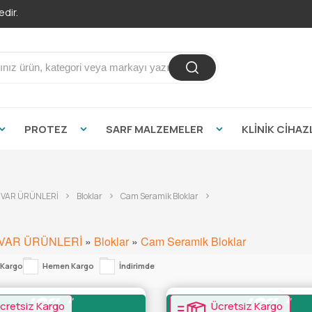
dir.
PROTEZ
SARF MALZEMELER
KLİNİK CİHAZ
VAR ÜRÜNLERİ
Bloklar
Cam Seramik Bloklar
VAR ÜRÜNLERİ
»
Bloklar
»
Cam Seramik Bloklar
 Kargo
Hemen Kargo
İndirimde
cretsiz Kargo
Ücretsiz Kargo