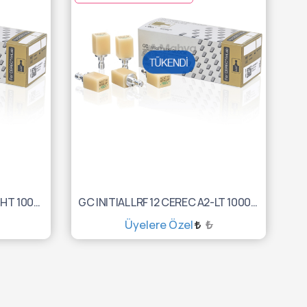
GC INITIAL LRF 14 CEREC A3-HT 10003057
GC INITIAL LRF 12 CEREC A2-LT 10003053
Üyelere Özel
₺
TÜKENDİ :(