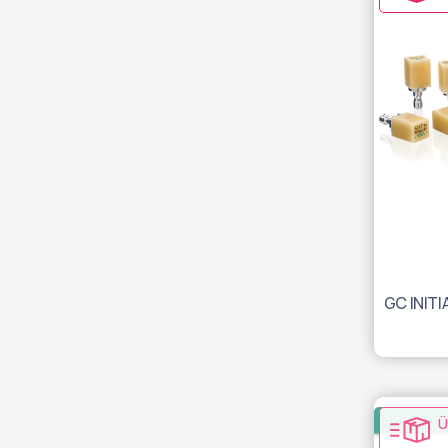
GC INITI
Ü