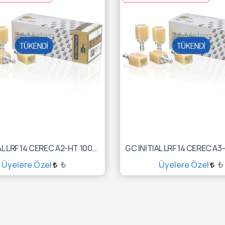
GC INITIAL LRF 14 CEREC A2-HT 10003051
Üyelere Özel
₺
Üyelere Özel
₺
TÜKENDİ :(
TÜKENDİ :(