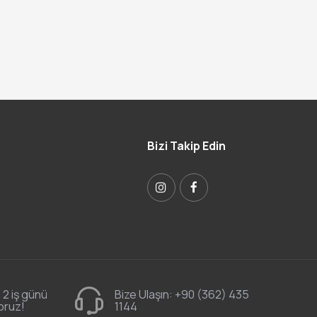
Bizi Takip Edin
 2 iş günü
Bize Ulaşın:
+90 (362) 435
oruz!
1144