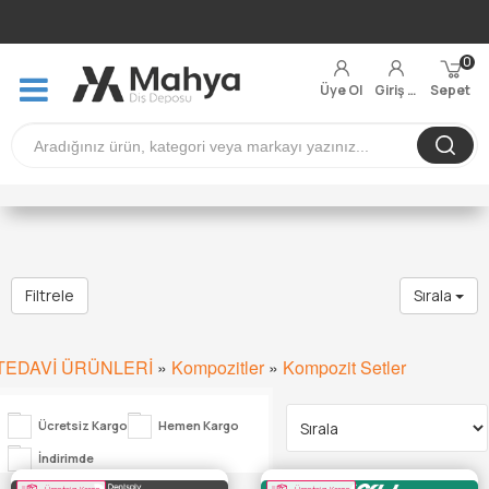
0
Üye Ol
Giriş Yap
Sepet
Filtrele
Sırala
TEDAVİ ÜRÜNLERİ
»
Kompozitler
»
Kompozit Setler
Ücretsiz Kargo
Hemen Kargo
İndirimde