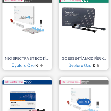
Ücretsiz Kargo
Ücretsiz Kargo
NEO SPECTRA ST ECO KİT REF HV 6X3GR 60701990
GC ESSENTİA MODİFİER KİT 4'LÜ 10003534
Üyelere Özel
₺
Üyelere Özel
₺
SEPETE EKLE
SEPETE EKLE
Ücretsiz Kargo
Ücretsiz Kargo