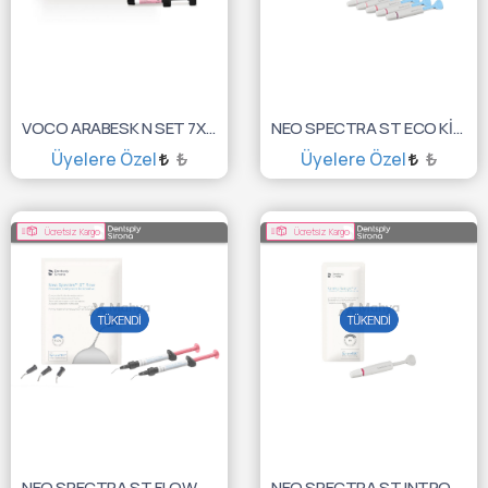
VOCO ARABESK N SET 7X4GR + 7. NESİL BOND 1338
NEO SPECTRA ST ECO KİT REF LV 6X3GR 60701890
Üyelere Özel
₺
Üyelere Özel
₺
SEPETE EKLE
TÜKENDİ :(
Ücretsiz Kargo
Ücretsiz Kargo
NEO SPECTRA ST FLOW 5X1.8GR. INTRO. KIT 60701920
NEO SPECTRA ST INTRO KİT HV 5X3GR 60701980