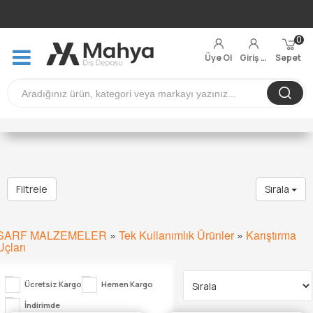
0
Üye Ol
Giriş Yap
Sepet
Filtrele
Sırala
SARF MALZEMELER
»
Tek Kullanımlık Ürünler
»
Karıştırma
Uçları
Ücretsiz Kargo
Hemen Kargo
İndirimde