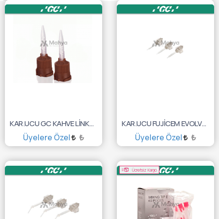
KAR.UCU GC KAHVE LİNKACE UCU REGL. 10'LU 10003335
KAR.UCU FUJİCEM EVOLVE PUSH AND CLİCK TİP REGULAR
Üyelere Özel
₺
Üyelere Özel
₺
SEPETE EKLE
SEPETE EKLE
Ücretsiz Kargo