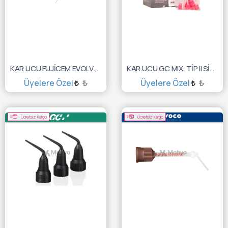
KAR.UCU FUJİCEM EVOLVE PUSH AND CLİCK TİP ENDO
KAR.UCU GC MIX. TİP II SİZE S PİNK 60'LI 10001800
Üyelere Özel
₺
Üyelere Özel
₺
SEPETE EKLE
SEPETE EKLE
Ücretsiz Kargo
Ücretsiz Kargo