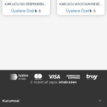
KAR.UCU GC DİSPENSENSING TİP III 30'LU 10000931
KAR.UCU VOCO KAHVE BİFİX SE UÇU 50'LİK 2195
Üyelere Özel
₺
Üyelere Özel
₺
SEPETE EKLE
SEPETE EKLE
E-ticaret alt yapısı:
sitebizden
Kurumsal