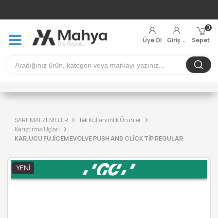
0
Üye Ol
Giriş Yap
Sepet
SARF MALZEMELER
Tek Kullanımlık Ürünler
Karıştırma Uçları
KAR.UCU FUJİCEM EVOLVE PUSH AND CLİCK TİP REGULAR
YENI