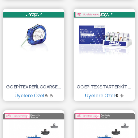
SEPETE EKLE
SEPETE EKLE
Ücretsiz Kargo
GC EPİTEX REFİL COARSE 10MT 10000118
GC EPİTEX STARTER KİT 10000117
Üyelere Özel
₺
Üyelere Özel
₺
SEPETE EKLE
SEPETE EKLE
Ücretsiz Kargo
Ücretsiz Kargo