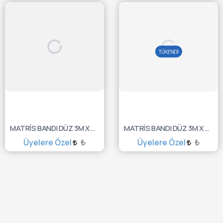
SEPETE EKLE
SEPETE EKLE
MATRİS BANDI DÜZ 3M X 0,04MM X 4MM HAHN. 10344
MATRİS BANDI DÜZ 3M X 0,04MM X 6MM HAHN. 10346
Üyelere Özel
₺
Üyelere Özel
₺
SEPETE EKLE
TÜKENDİ :(