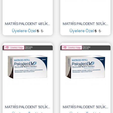
MATRİS PALODENT 48'LİK 360 4.5MM 659601
MATRİS PALODENT 50'LİK 5.5MM TEFLONSUZ 659730V
Üyelere Özel
₺
Üyelere Özel
₺
SEPETE EKLE
SEPETE EKLE
Ücretsiz Kargo
Ücretsiz Kargo
MATRİS PALODENT 50'LİK 4.5MM TEFLONSUZ 659720V
MATRİS PALODENT 50'LİK 3.5MM TEFLONSUZ 659710V