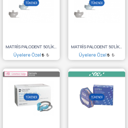
MATRİS PALODENT 50'LİK 7.5MM TEFLONLU 659660V
MATRİS PALODENT 50'LİK 6.5MM TEFLONLU 659650V
Üyelere Özel
₺
Üyelere Özel
₺
TÜKENDİ :(
TÜKENDİ :(
Ücretsiz Kargo