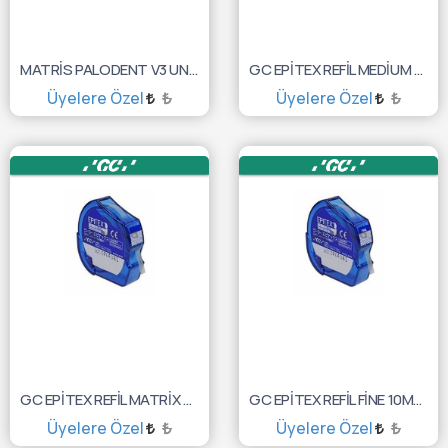
MATRİS PALODENT V3 UNIV 2'Lİ RING 659760V
GC EPİTEX REFİL MEDİUM 10MT 10000120
Üyelere Özel
₺
Üyelere Özel
₺
SEPETE EKLE
SEPETE EKLE
GC EPİTEX REFİL MATRİX STRİP TR 10MT 10000122
GC EPİTEX REFİL FİNE 10MT 10000119
Üyelere Özel
₺
Üyelere Özel
₺