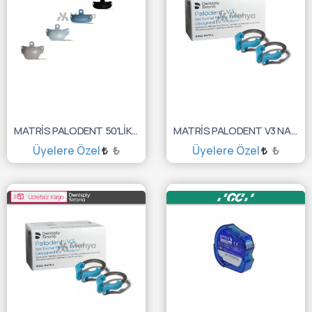
MATRİS PALODENT 50'LİK 3.5MM TEFLONLU 659610V
MATRİS PALODENT V3 NARROW 2'Lİ RING 659770V
Üyelere Özel
₺
Üyelere Özel
₺
SEPETE EKLE
SEPETE EKLE
Ücretsiz Kargo