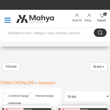
0
Üye Ol
Giriş Yap
Sepet
Filtrele
Sırala
TEDAVİ ÜRÜNLERİ
»
İzolasyon
Ücretsiz Kargo
Hemen Kargo
İndirimde