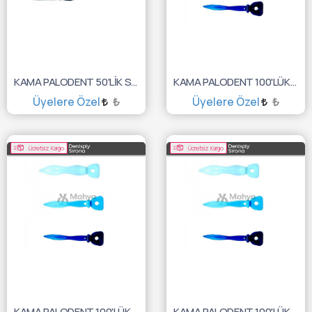
KAMA PALODENT 50'LİK SMALL AYRAÇLI 659830V
KAMA PALODENT 100'LÜK LARGE 659800V
Üyelere Özel
₺
Üyelere Özel
₺
SEPETE EKLE
SEPETE EKLE
Ücretsiz Kargo
Ücretsiz Kargo
KAMA PALODENT 100'LÜK MEDİUM 659790V
KAMA PALODENT 100'LÜK SMALL 659780V