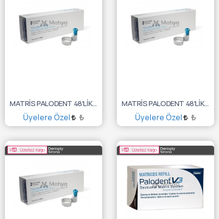
MATRİS PALODENT 48'LİK 360 6.5MM 659603
MATRİS PALODENT 48'LİK 360 5.5MM 659602
Üyelere Özel
₺
Üyelere Özel
₺
SEPETE EKLE
SEPETE EKLE
Ücretsiz Kargo
Ücretsiz Kargo