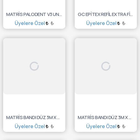
MATRİS PALODENT V3 UNIV 1'Lİ RING REFILL 659900V
GC EPİTEX REFİL EXTRA FİNE 10MT 10000121
Üyelere Özel
₺
Üyelere Özel
₺
TÜKENDİ :(
TÜKENDİ :(
MATRİS BANDI DÜZ 3M X 0,04MM X 7MM HAHN. 10347
MATRİS BANDI DÜZ 3M X 0,04MM X 5MM HAHN. 10345
Üyelere Özel
₺
Üyelere Özel
₺