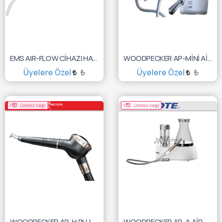
EMS AIR-FLOW CİHAZI HANDY 2 MIDWEST UYUMLU
WOODPECKER AP-MİNİ AİR POLİSHER CİHAZI
Üyelere Özel
₺
Üyelere Özel
₺
SEPETE EKLE
SEPETE EKLE
Ücretsiz Kargo
Ücretsiz Kargo
WOODPECKER AP-H PLUS BORDEN AİR POLİSHER CİHAZI
WOODPECKER AP-A AİR POLİSHER CİHAZI