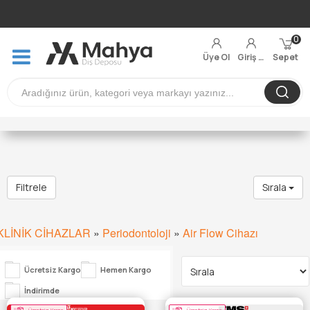
0
Üye Ol
Giriş Yap
Sepet
Filtrele
Sırala
KLİNİK CİHAZLAR
»
Periodontoloji
»
Air Flow Cihazı
Ücretsiz Kargo
Hemen Kargo
İndirimde