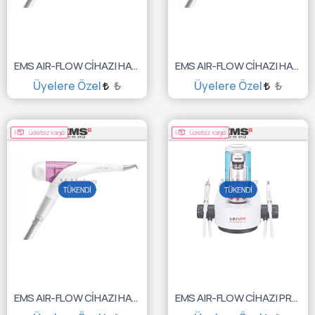
EMS AIR-FLOW CİHAZI HANDY 3 PERIO MIDWEST UYUMLU
EMS AIR-FLOW CİHAZI HANDY 3 PERIO BORDEN UYUMLU
Üyelere Özel
₺
Üyelere Özel
₺
TÜKENDİ :(
TÜKENDİ :(
Ücretsiz Kargo
Ücretsiz Kargo
EMS AIR-FLOW CİHAZI HANDY 3 PERIO SIRONA UYUMLU
EMS AIR-FLOW CİHAZI PROPHYLAXIS MASTER