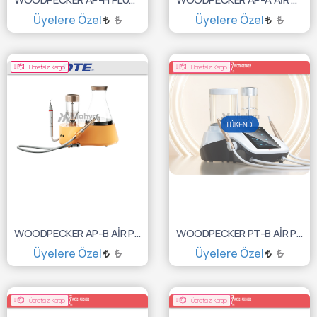
Üyelere Özel
₺
Üyelere Özel
₺
SEPETE EKLE
SEPETE EKLE
Ücretsiz Kargo
Ücretsiz Kargo
WOODPECKER AP-B AİR POLİSHER&CAVİTRON CİHAZI
WOODPECKER PT-B AİR POLİSHER CİHAZI STANDI İLE SET
Üyelere Özel
₺
Üyelere Özel
₺
SEPETE EKLE
TÜKENDİ :(
Ücretsiz Kargo
Ücretsiz Kargo