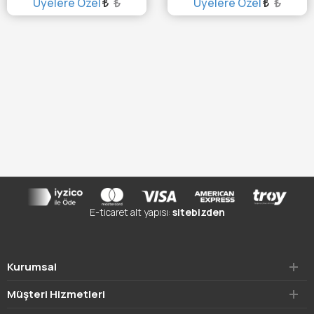
Üyelere Özel
₺
Üyelere Özel
₺
TÜKENDİ :(
TÜKENDİ :(
E-ticaret alt yapısı:
sitebizden
Kurumsal
Müşteri Hizmetleri