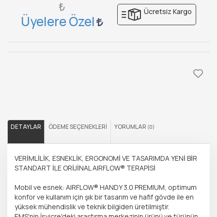
₺
Ücretsiz Kargo
Üyelere Özel
DETAYLAR
ÖDEME SEÇENEKLERI
YORUMLAR
(0)
VERİMLİLİK, ESNEKLİK, ERGONOMİ VE TASARIMDA YENİ BİR
STANDART İLE ORİJİNAL AIRFLOW® TERAPİSİ
Mobil ve esnek: AIRFLOW® HANDY 3.0 PREMIUM, optimum
konfor ve kullanım için şık bir tasarım ve hafif gövde ile en
yüksek mühendislik ve teknik bilgiden üretilmiştir.
EMS'nin İsviçre'deki araştırma merkezinin ürünü ve türünün