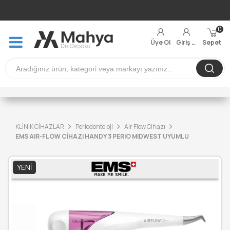
0
Üye Ol
Giriş Yap
Sepet
KLİNİK CİHAZLAR
Periodontoloji
Air Flow Cihazı
EMS AIR-FLOW CİHAZI HANDY 3 PERIO MIDWEST UYUMLU
YENI