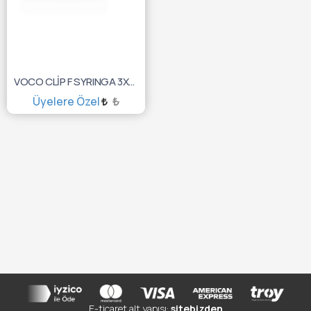
VOCO CLİP F SYRINGA 3X4GR 1283
Üyelere Özel
₺
SEPETE EKLE
E-ticaret alt yapısı:
sitebizden