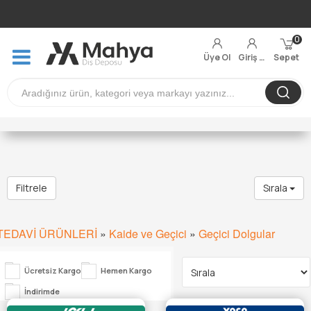
0
Üye Ol
Giriş Yap
Sepet
Filtrele
Sırala
TEDAVİ ÜRÜNLERİ
»
Kaide ve Geçici
»
Geçici Dolgular
Ücretsiz Kargo
Hemen Kargo
İndirimde