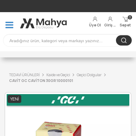
0
Üye Ol
Giriş Yap
Sepet
TEDAVİ ÜRÜNLERİ
Kaide ve Geçici
Geçici Dolgular
CAVİT GC CAVİTON 30GR 10000101
YENI