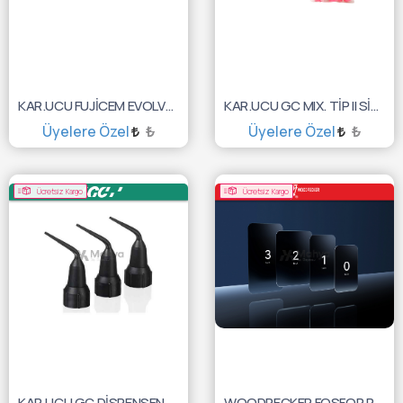
KAR.UCU FUJİCEM EVOLVE PUSH AND CLİCK TİP ENDO
KAR.UCU GC MIX. TİP II SİZE S PİNK 60'LI 10001800
Üyelere Özel
₺
Üyelere Özel
₺
SEPETE EKLE
SEPETE EKLE
Ücretsiz Kargo
Ücretsiz Kargo
KAR.UCU GC DİSPENSENSING TİP III 30'LU 10000931
WOODPECKER FOSFOR PLAK SİZE:1