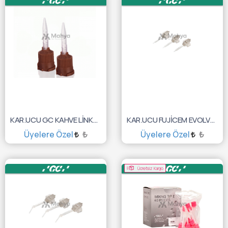
KAR.UCU GC KAHVE LİNKACE UCU REGL. 10'LU 10003335
KAR.UCU FUJİCEM EVOLVE PUSH AND CLİCK TİP REGULAR
Üyelere Özel
₺
Üyelere Özel
₺
SEPETE EKLE
SEPETE EKLE
Ücretsiz Kargo