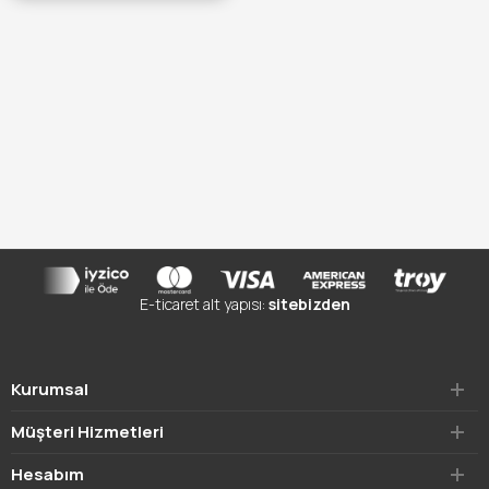
TÜKENDİ :(
E-ticaret alt yapısı:
sitebizden
Kurumsal
Müşteri Hizmetleri
Hesabım