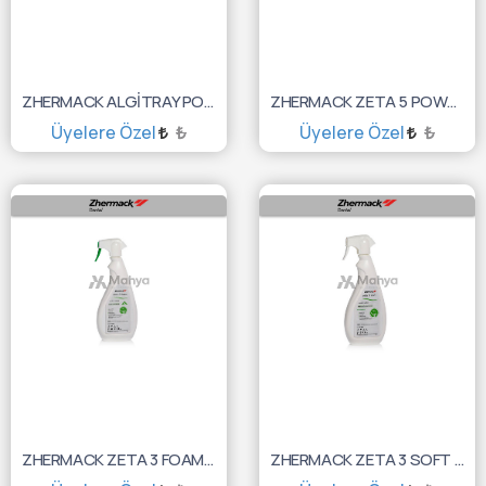
ZHERMACK ALGİTRAY POWDER 1000 GR C400435
ZHERMACK ZETA 5 POWER ACT 1LT C810040
Üyelere Özel
₺
Üyelere Özel
₺
SEPETE EKLE
SEPETE EKLE
ZHERMACK ZETA 3 FOAM 750ML C810025
ZHERMACK ZETA 3 SOFT YÜZEY DEZ. 750ML C810023