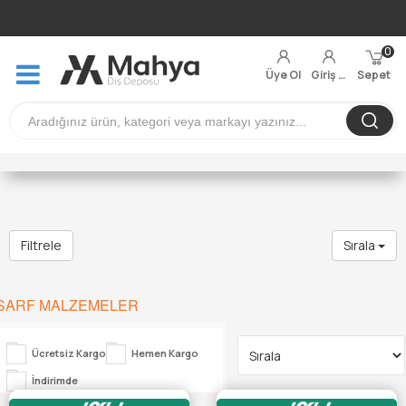
0
Üye Ol
Giriş Yap
Sepet
Filtrele
Sırala
SARF MALZEMELER
Ücretsiz Kargo
Hemen Kargo
İndirimde