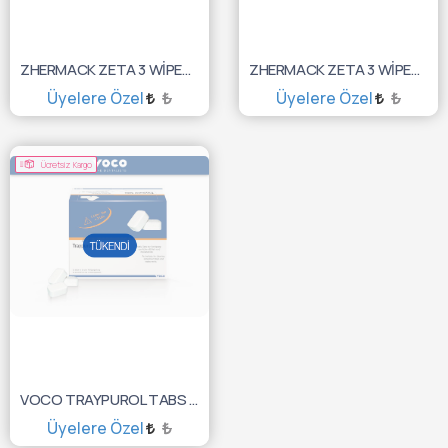
ZHERMACK ZETA 3 WİPES POP-UP ALKOLSÜZ UNİT YÜZ. DZ
ZHERMACK ZETA 3 WİPES TOTAL ALKOLLÜ UNİT YÜZ. DZ
Üyelere Özel
₺
Üyelere Özel
₺
TÜKENDİ :(
TÜKENDİ :(
Ücretsiz Kargo
VOCO TRAYPUROL TABS 50 PCS 2355
Üyelere Özel
₺