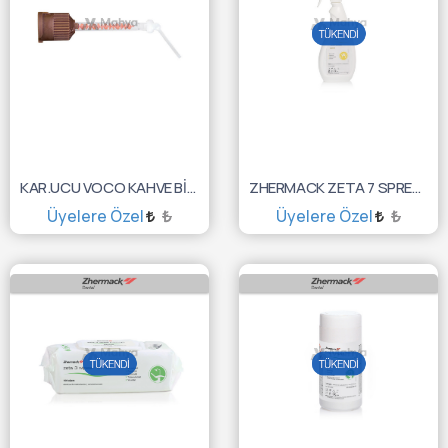
KAR.UCU VOCO KAHVE BİFİX SE UÇU 50'LİK 2195
ZHERMACK ZETA 7 SPREY ÖLÇÜ DEZ. 750ML C810050
Üyelere Özel
₺
Üyelere Özel
₺
SEPETE EKLE
TÜKENDİ :(