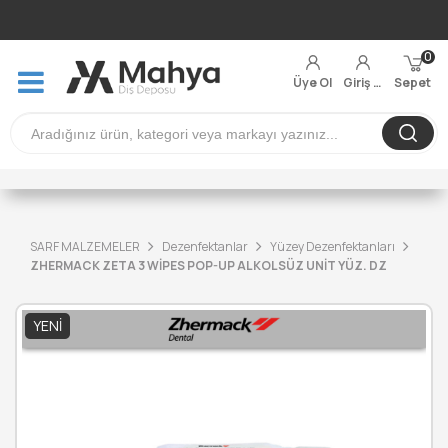
0
Üye Ol
Giriş Yap
Sepet
SARF MALZEMELER
Dezenfektanlar
Yüzey Dezenfektanları
ZHERMACK ZETA 3 WİPES POP-UP ALKOLSÜZ UNİT YÜZ. DZ
YENI