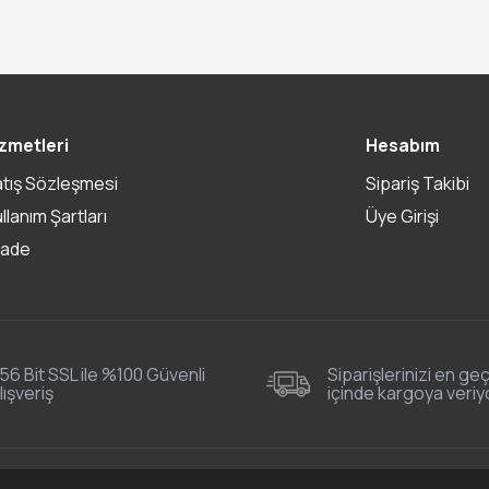
zmetleri
Hesabım
atış Sözleşmesi
Sipariş Takibi
ullanım Şartları
Üye Girişi
İade
56 Bit SSL ile %100 Güvenli
Siparişlerinizi en geç
lışveriş
içinde kargoya veriy