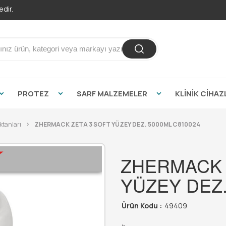
dir.
PROTEZ
SARF MALZEMELER
KLİNİK CİHAZ
ktanları
ZHERMACK ZETA 3 SOFT YÜZEY DEZ. 5000ML C810024
ZHERMACK 
YÜZEY DEZ.
Ürün Kodu :
49409