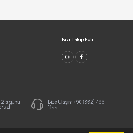
Bizi Takip Edin
 2 iş günü
Bize Ulaşın:
+90 (362) 435
oruz!
1144