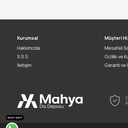
Kurumsal
Müşteri Hi
Hakkımızda
Mesafeli S
S.S.S.
Gizlilik ve K
İletişim
Garanti ve 
2
A
WHATSAPP