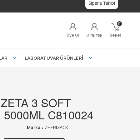
Sipariş Takibi
0
Üye Ol
Giriş Yap
Sepet
LAR
LABORATUVAR ÜRÜNLERİ
ZETA 3 SOFT
 5000ML C810024
Marka :
ZHERMACK