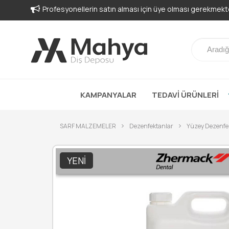
Profesyonellerin satın alması için üye olması gerekmekte
KAMPANYALAR
TEDAVİ ÜRÜNLERİ
SARF MALZEMELER
Dezenfektanlar
Yüzey Dezenfe
YENI