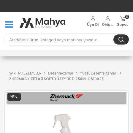
0
Üye Ol
Giriş Yap
Sepet
SARF MALZEMELER
Dezenfektanlar
Yüzey Dezenfektanları
ZHERMACK ZETA 3 SOFT YÜZEY DEZ. 750ML C810023
YENI