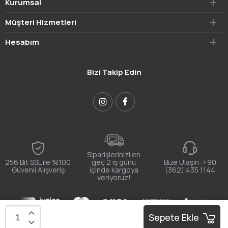
Kurumsal
Müşteri Hizmetleri
Hesabım
Bizi Takip Edin
Siparişlerinizi en
256 Bit SSL ile %100
geç 2 iş günü
Bize Ulaşın:
+90
Güvenli Alışveriş
içinde kargoya
(362) 435 1144
veriyoruz!
E-ticaret alt yapısı:
sitebizden
Sepete Ekle
Bu site size daha iyi bir deneyim sunmak için tarayıcı çerezlerini
Onaylıyorum
kullanır.