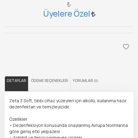
₺
Üyelere Özel
DETAYLAR
ÖDEME SEÇENEKLERI
YORUMLAR
(0)
Zeta 3 Soft, tıbbi cihaz yüzeyleri için alkollü, kullanıma hazır
dezenfektan ve temizleyicidir.
Özellikler
• Dezenfeksiyon konusunda onaylanmış Avrupa Normlarına
göre geniş etki yelpazesi
• Aldehit ve fenol içermeyen ürünler