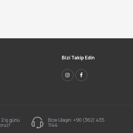
Bizi Takip Edin
 2 iş günü
Bize Ulaşın:
+90 (362) 435
oruz!
1144