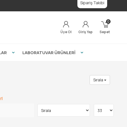
Sipariş Takibi
0
Üye Ol
Giriş Yap
Sepet
LAR
LABORATUVAR ÜRÜNLERİ
Sırala
ri