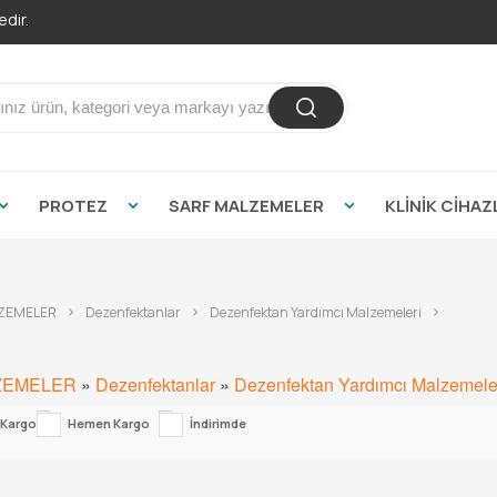
dir.
PROTEZ
SARF MALZEMELER
KLİNİK CİHAZ
ZEMELER
Dezenfektanlar
Dezenfektan Yardımcı Malzemeleri
ZEMELER
»
Dezenfektanlar
»
Dezenfektan Yardımcı Malzemele
 Kargo
Hemen Kargo
İndirimde