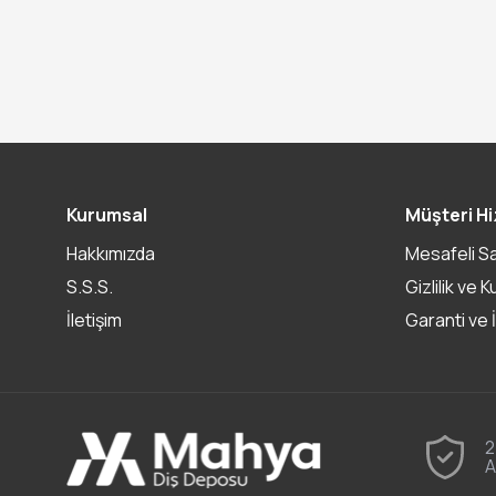
Kurumsal
Müşteri Hi
Hakkımızda
Mesafeli S
S.S.S.
Gizlilik ve K
İletişim
Garanti ve 
2
A