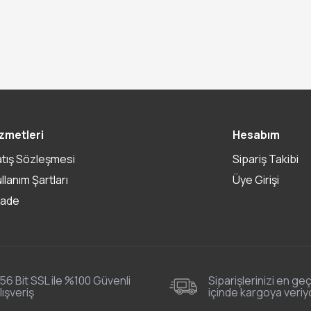
zmetleri
Hesabım
atış Sözleşmesi
Sipariş Takibi
ullanım Şartları
Üye Girişi
İade
56 Bit SSL ile %100 Güvenli
Siparişlerinizi en geç
lışveriş
içinde kargoya veriy