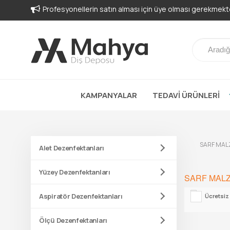
Profesyonellerin satın alması için üye olması gerekmekte
KAMPANYALAR
TEDAVİ ÜRÜNLERİ
SARF MAL
Alet Dezenfektanları
Yüzey Dezenfektanları
SARF MAL
Aspiratör Dezenfektanları
Ücretsiz
Ölçü Dezenfektanları