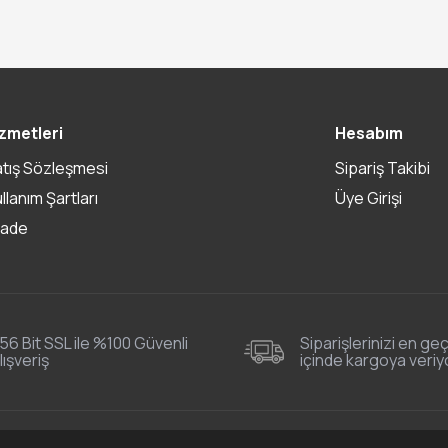
zmetleri
Hesabım
atış Sözleşmesi
Sipariş Takibi
ullanım Şartları
Üye Girişi
İade
56 Bit SSL ile %100 Güvenli
Siparişlerinizi en geç
lışveriş
içinde kargoya veriy