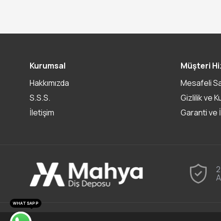
Kurumsal
Müşteri Hi
Hakkımızda
Mesafeli S
S.S.S.
Gizlilik ve K
İletişim
Garanti ve 
2
A
WHATSAPP