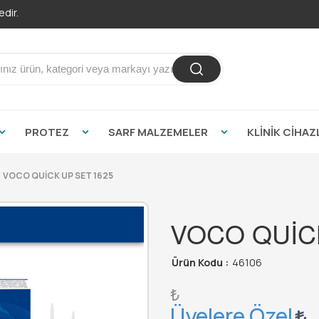
PROTEZ
SARF MALZEMELER
KLİNİK CİHAZ
VOCO QUİCK UP SET 1625
VOCO QUİCK
Ürün Kodu :
46106
₺
Üyelere Özel