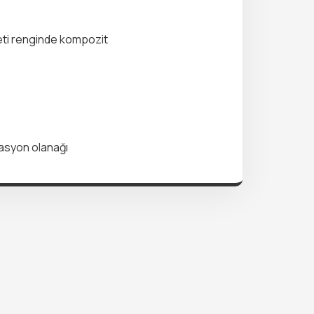
 eti renginde kompozit
nasyon olanağı