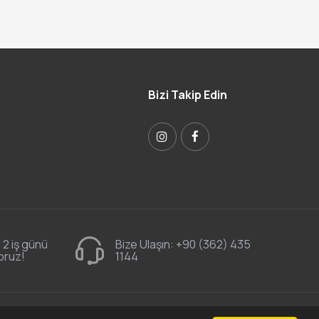
Bizi Takip Edin
 2 iş günü
Bize Ulaşın:
+90 (362) 435
oruz!
1144