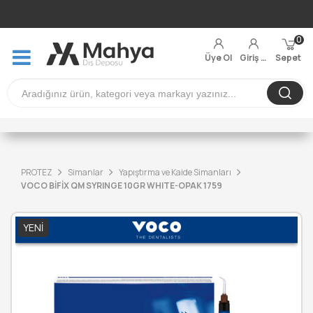
0
Üye Ol
Giriş Yap
Sepet
PROTEZ
Simanlar
Yapıştırma ve Kaide Simanları
VOCO BİFİX QM SYRINGE 10GR WHITE-OPAK 1759
YENI