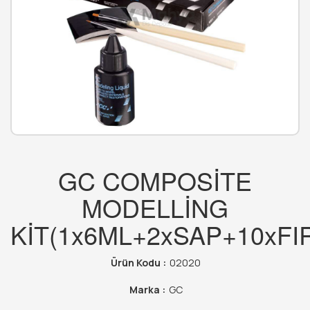
GC COMPOSİTE
MODELLİNG
KİT(1x6ML+2xSAP+10xFI
Ürün Kodu :
02020
Marka :
GC