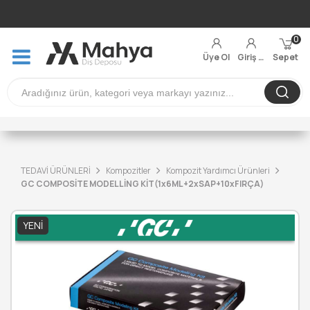
0
Üye Ol
Giriş Yap
Sepet
TEDAVİ ÜRÜNLERİ
Kompozitler
Kompozit Yardımcı Ürünleri
GC COMPOSİTE MODELLİNG KİT(1x6ML+2xSAP+10xFIRÇA)
YENI