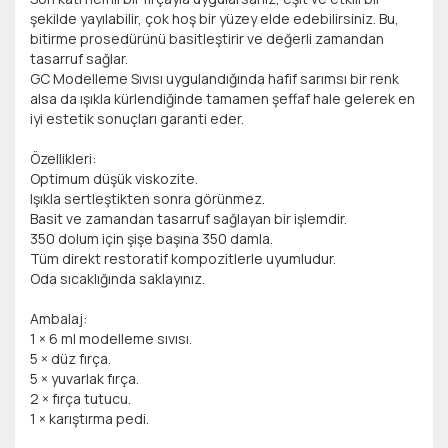
şekilde yayılabilir, çok hoş bir yüzey elde edebilirsiniz. Bu,
bitirme prosedürünü basitleştirir ve değerli zamandan
tasarruf sağlar.
GC Modelleme Sıvısı uygulandığında hafif sarımsı bir renk
alsa da ışıkla kürlendiğinde tamamen şeffaf hale gelerek en
iyi estetik sonuçları garanti eder.
Özellikleri:
Optimum düşük viskozite.
Işıkla sertleştikten sonra görünmez.
Basit ve zamandan tasarruf sağlayan bir işlemdir.
350 dolum için şişe başına 350 damla.
Tüm direkt restoratif kompozitlerle uyumludur.
Oda sıcaklığında saklayınız.
Ambalaj:
1 × 6 ml modelleme sıvısı.
5 × düz fırça.
5 × yuvarlak fırça.
2 × fırça tutucu.
1 × karıştırma pedi.