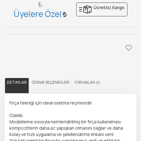
₺
Ücretsiz Kargo
Üyelere Özel
DETAYLAR
ÖDEME SEÇENEKLERI
YORUMLAR
(0)
Fırça tekniği için ideal ıslatma reçinesidir.
Özellik.
Modelleme sıvısıyla nemlendirilmiş bir fırça kullanılması
kompozitlerin daha az yapışkan olmasını sağlar ve daha
kolay ve hızlı uygulama ve şekillendirme imkanı verir.
Son katı nemli bir fırçayla uygularsanız, eşit ve etkili bir