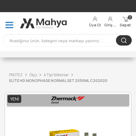
0
Üye Ol
Giriş Yap
Sepet
PROTEZ
Ölçü
A Tipi Silikonlar
ELİTE HD MONOPHASE NORMAL SET 2X50ML C202020
YENI