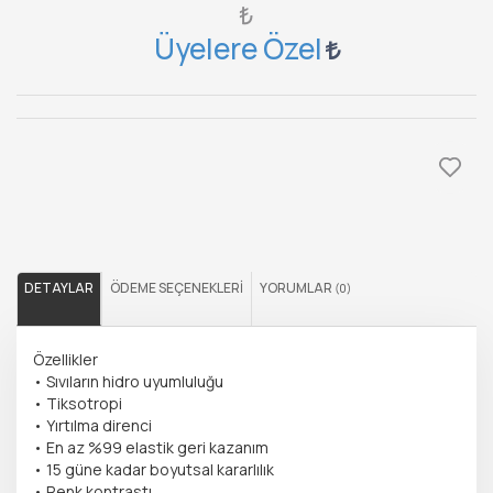
₺
Üyelere Özel
DETAYLAR
ÖDEME SEÇENEKLERI
YORUMLAR
(0)
Özellikler
• Sıvıların hidro uyumluluğu
• Tiksotropi
• Yırtılma direnci
• En az %99 elastik geri kazanım
• 15 güne kadar boyutsal kararlılık
• Renk kontrastı