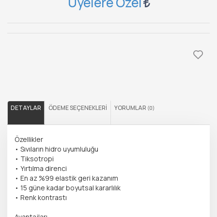
Üyelere Özel
DETAYLAR
ÖDEME SEÇENEKLERI
YORUMLAR
(0)
Özellikler
• Sıvıların hidro uyumluluğu
• Tiksotropi
• Yırtılma direnci
• En az %99 elastik geri kazanım
• 15 güne kadar boyutsal kararlılık
• Renk kontrastı
Avantajları