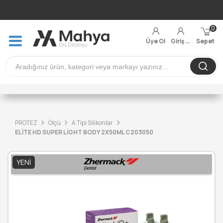
0
Üye Ol
Giriş Yap
Sepet
PROTEZ
Ölçü
A Tipi Silikonlar
ELİTE HD SUPER LİGHT BODY 2X50ML C203050
YENI