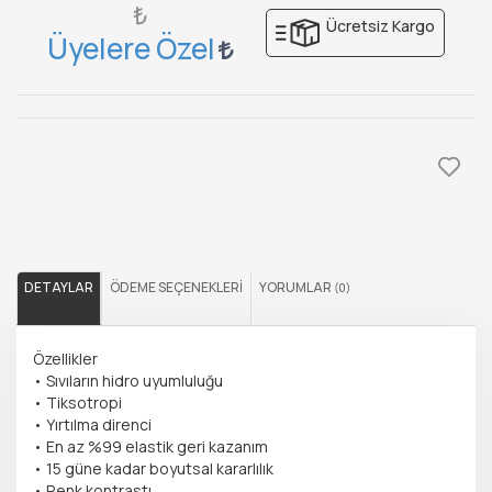
₺
Ücretsiz Kargo
Üyelere Özel
DETAYLAR
ÖDEME SEÇENEKLERI
YORUMLAR
(0)
Özellikler
• Sıvıların hidro uyumluluğu
• Tiksotropi
• Yırtılma direnci
• En az %99 elastik geri kazanım
• 15 güne kadar boyutsal kararlılık
• Renk kontrastı