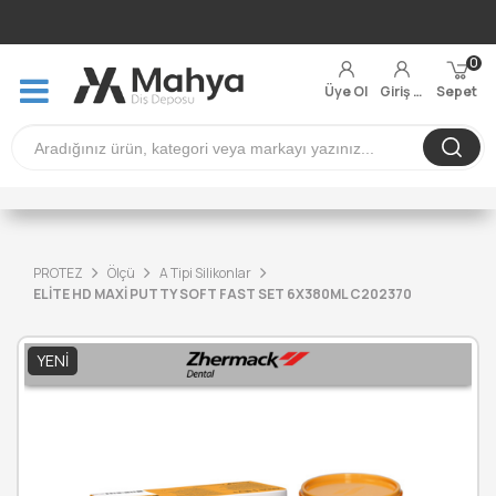
0
Üye Ol
Giriş Yap
Sepet
PROTEZ
Ölçü
A Tipi Silikonlar
ELİTE HD MAXİ PUTTY SOFT FAST SET 6X380ML C202370
YENI