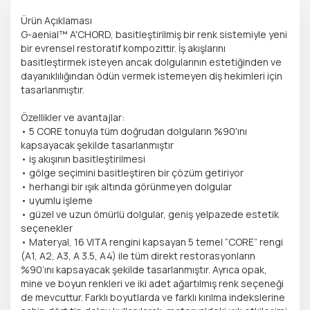
Ürün Açıklaması
G-aenial™ A'CHORD, basitleştirilmiş bir renk sistemiyle yeni
bir evrensel restoratif kompozittir. İş akışlarını
basitleştirmek isteyen ancak dolgularının estetiğinden ve
dayanıklılığından ödün vermek istemeyen diş hekimleri için
tasarlanmıştır.
Özellikler ve avantajlar:
• 5 CORE tonuyla tüm doğrudan dolguların %90'ını
kapsayacak şekilde tasarlanmıştır
• iş akışının basitleştirilmesi
• gölge seçimini basitleştiren bir çözüm getiriyor
• herhangi bir ışık altında görünmeyen dolgular
• uyumlu işleme
• güzel ve uzun ömürlü dolgular, geniş yelpazede estetik
seçenekler
• Materyal, 16 VITA rengini kapsayan 5 temel “CORE” rengi
(A1, A2, A3, A 3.5, A4) ile tüm direkt restorasyonların
%90’ını kapsayacak şekilde tasarlanmıştır. Ayrıca opak,
mine ve boyun renkleri ve iki adet ağartılmış renk seçeneği
de mevcuttur. Farklı boyutlarda ve farklı kırılma indekslerine