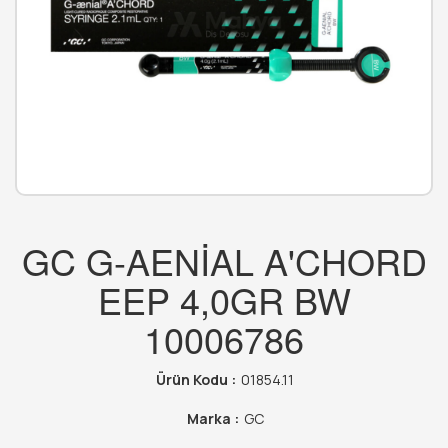
GC G-AENİAL A'CHORD
EEP 4,0GR BW
10006786
Ürün Kodu :
01854.11
Marka :
GC