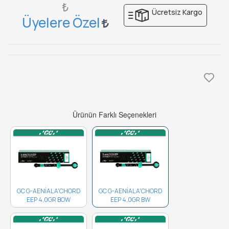
₺
Ücretsiz Kargo
Üyelere Özel
Ürünün Farklı Seçenekleri
GC G-AENİAL A'CHORD
GC G-AENİAL A'CHORD
EEP 4,0GR BOW
EEP 4,0GR BW
10006790 ..
10006786..