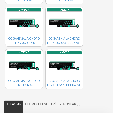
EEP 4,0GR AO1
EEP 4,0GR A4
10006787..
10006783..
GC G-AENİAL A'CHORD
GC G-AENİAL A'CHORD
EEP 4,0GR A3.5
EEP 4,0GR A3 10006781..
10006782..
GC G-AENİAL A'CHORD
GC G-AENİAL A'CHORD
EEP 4,0GR A2
EEP 4,0GR A1 10006779..
10006780..
DETAYLAR
ÖDEME SEÇENEKLERI
YORUMLAR
(0)