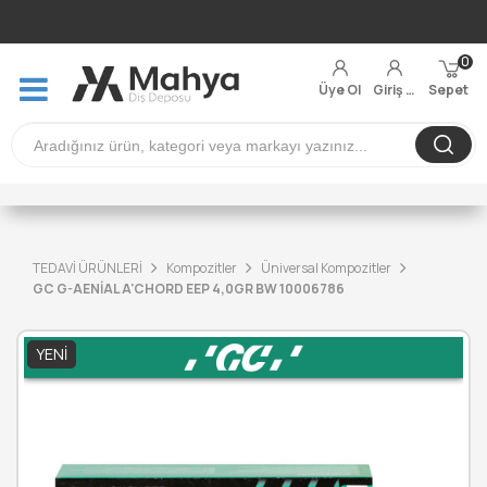
0
Üye Ol
Giriş Yap
Sepet
TEDAVİ ÜRÜNLERİ
Kompozitler
Üniversal Kompozitler
GC G-AENİAL A'CHORD EEP 4,0GR BW 10006786
YENI