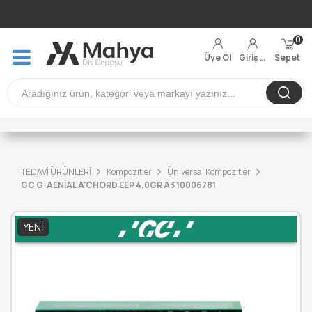
0
Üye Ol
Giriş Yap
Sepet
TEDAVİ ÜRÜNLERİ
Kompozitler
Üniversal Kompozitler
GC G-AENİAL A'CHORD EEP 4,0GR A3 10006781
YENI