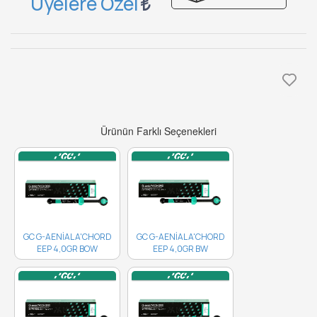
Üyelere Özel
Ürünün Farklı Seçenekleri
GC G-AENİAL A'CHORD
GC G-AENİAL A'CHORD
EEP 4,0GR BOW
EEP 4,0GR BW
10006790 ..
10006786..