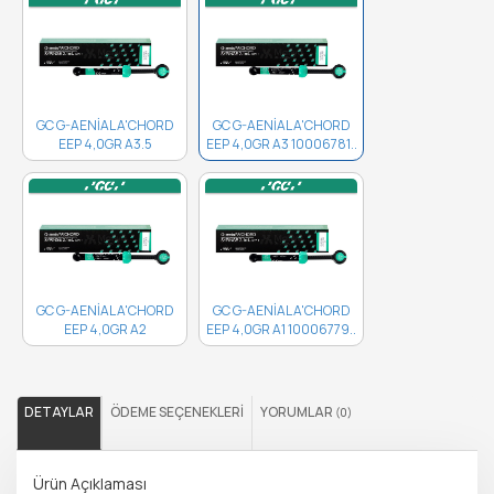
GC G-AENİAL A'CHORD
GC G-AENİAL A'CHORD
EEP 4,0GR A3.5
EEP 4,0GR A3 10006781..
10006782..
GC G-AENİAL A'CHORD
GC G-AENİAL A'CHORD
EEP 4,0GR A2
EEP 4,0GR A1 10006779..
10006780..
DETAYLAR
ÖDEME SEÇENEKLERI
YORUMLAR
(0)
Ürün Açıklaması