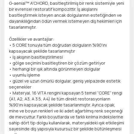
G-aenial™ A'CHORD, basitleştirilmiş bir renk sistemiyle yeni
bir evrensel restoratif kompozittir. İş akışlarını
basitleştirmek isteyen ancak dolgularının estetiğinden ve
dayanıklılığından ödün vermek istemeyen diş hekimleri için
tasarlanmıştır.
Özellikler ve avantajlar:
• 5 CORE tonuyla tüm doğrudan dolguların %90'ını
kapsayacak şekilde tasarlanmıştır
• iş akışının basitleştirilmesi
• gölge seçimini basitleştiren bir çözüm getiriyor
• herhangi bir ışık altında görünmeyen dolgular
• uyumlu işleme
• güzel ve uzun ömürlü dolgular, geniş yelpazede estetik
seçenekler
• Materyal, 16 VITA rengini kapsayan 5 temel “CORE” rengi
(A1, A2, A3, A 3.5, A4) ile tüm direkt restorasyonların
%90’ını kapsayacak şekilde tasarlanmıştır. Ayrıca opak,
mine ve boyun renkleri ve iki adet ağartılmış renk seçeneği
de mevcuttur. Farklı boyutlarda ve farklı kırılma indekslerine
sahip dört tip dolgu kullanılarak, materyaldeki ışık etkileşimi
sayesinde diş yapısıyla kusursuz bir şekilde bütünleşmesi