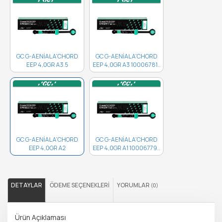
GC G-AENİAL A'CHORD
GC G-AENİAL A'CHORD
EEP 4,0GR A3.5
EEP 4,0GR A3 10006781..
10006782..
GC G-AENİAL A'CHORD
GC G-AENİAL A'CHORD
EEP 4,0GR A2
EEP 4,0GR A1 10006779..
10006780..
DETAYLAR
ÖDEME SEÇENEKLERI
YORUMLAR
(0)
Ürün Açıklaması