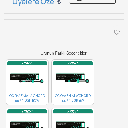
Üyelere Özel
Ürünün Farklı Seçenekleri
GC G-AENİAL A'CHORD
GC G-AENİAL A'CHORD
EEP 4,0GR BOW
EEP 4,0GR BW
10006790 ..
10006786..