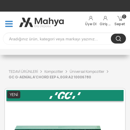
0
Üye Ol
Giriş Yap
Sepet
TEDAVİ ÜRÜNLERİ
Kompozitler
Üniversal Kompozitler
GC G-AENİAL A'CHORD EEP 4,0GR A2 10006780
YENI