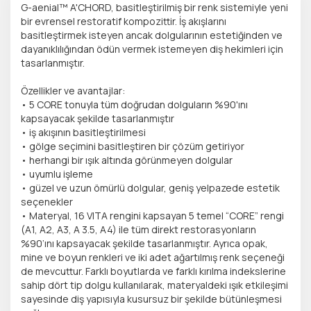
G-aenial™ A'CHORD, basitleştirilmiş bir renk sistemiyle yeni
bir evrensel restoratif kompozittir. İş akışlarını
basitleştirmek isteyen ancak dolgularının estetiğinden ve
dayanıklılığından ödün vermek istemeyen diş hekimleri için
tasarlanmıştır.
Özellikler ve avantajlar:
• 5 CORE tonuyla tüm doğrudan dolguların %90'ını
kapsayacak şekilde tasarlanmıştır
• iş akışının basitleştirilmesi
• gölge seçimini basitleştiren bir çözüm getiriyor
• herhangi bir ışık altında görünmeyen dolgular
• uyumlu işleme
• güzel ve uzun ömürlü dolgular, geniş yelpazede estetik
seçenekler
• Materyal, 16 VITA rengini kapsayan 5 temel “CORE” rengi
(A1, A2, A3, A 3.5, A4) ile tüm direkt restorasyonların
%90’ını kapsayacak şekilde tasarlanmıştır. Ayrıca opak,
mine ve boyun renkleri ve iki adet ağartılmış renk seçeneği
de mevcuttur. Farklı boyutlarda ve farklı kırılma indekslerine
sahip dört tip dolgu kullanılarak, materyaldeki ışık etkileşimi
sayesinde diş yapısıyla kusursuz bir şekilde bütünleşmesi