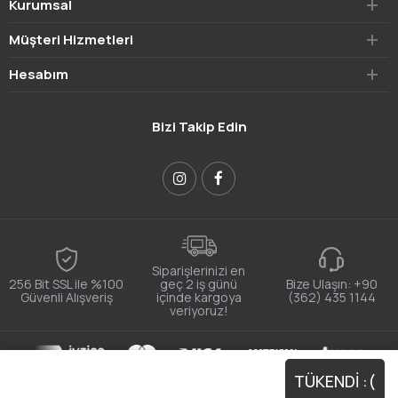
Kurumsal
Müşteri Hizmetleri
Hesabım
Bizi Takip Edin
Siparişlerinizi en
256 Bit SSL ile %100
geç 2 iş günü
Bize Ulaşın:
+90
Güvenli Alışveriş
içinde kargoya
(362) 435 1144
veriyoruz!
E-ticaret alt yapısı:
sitebizden
TÜKENDİ :(
Bu site size daha iyi bir deneyim sunmak için tarayıcı çerezlerini
Onaylıyorum
kullanır.