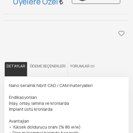
Üyelere Özel
DETAYLAR
ÖDEME SEÇENEKLERI
YORUMLAR
(0)
Nano seramik hibrit CAD / CAM materyalleri
Endikasyonları
İnlay, onlay, lamina ve kronlarda
İmplant üstü kronlarda
Avantajları
• Yüksek doldurucu oranı (% 86 w/w)
• Dişe mükemmel biçimde benzerlik