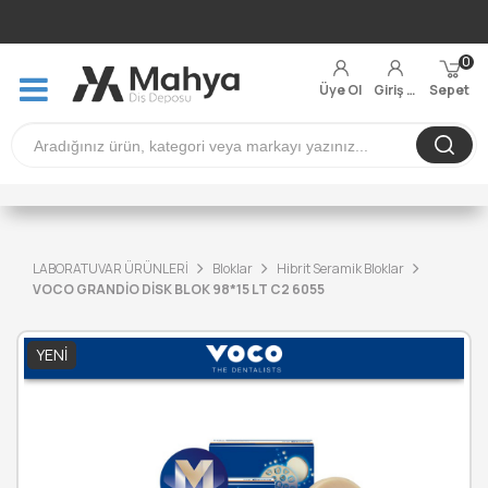
0
Üye Ol
Giriş Yap
Sepet
LABORATUVAR ÜRÜNLERİ
Bloklar
Hibrit Seramik Bloklar
VOCO GRANDİO DİSK BLOK 98*15 LT C2 6055
YENI