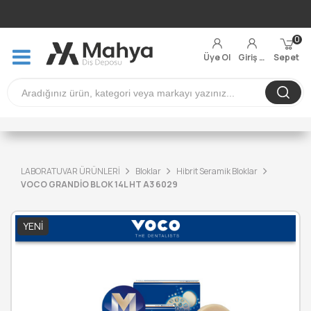
0
Üye Ol
Giriş Yap
Sepet
LABORATUVAR ÜRÜNLERİ
Bloklar
Hibrit Seramik Bloklar
VOCO GRANDİO BLOK 14L HT A3 6029
YENI