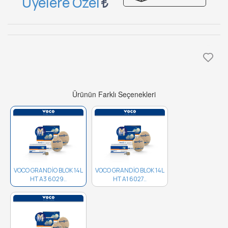
Üyelere Özel
Ürünün Farklı Seçenekleri
VOCO GRANDİO BLOK 14L
VOCO GRANDİO BLOK 14L
HT A3 6029..
HT A1 6027..