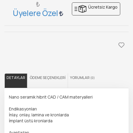
₺
Ücretsiz Kargo
Üyelere Özel
DETAYLAR
ÖDEME SEÇENEKLERI
YORUMLAR
(0)
Nano seramik hibrit CAD / CAM materyalleri
Endikasyonları
İnlay, onlay, lamina ve kronlarda
İmplant üstü kronlarda
Avantajları