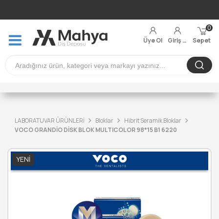
0
Üye Ol
Giriş Yap
Sepet
LABORATUVAR ÜRÜNLERİ
Bloklar
Hibrit Seramik Bloklar
VOCO GRANDİO DİSK BLOK MULTICOLOR 98*15 B1 6220
YENI