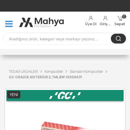
0
Üye Ol
Giriş Yap
Sepet
TEDAVİ ÜRÜNLERİ
Kompozitler
Standart Kompozitler
GC GRADİA ANTERİOR 2,7ML BW 10000631
YENI