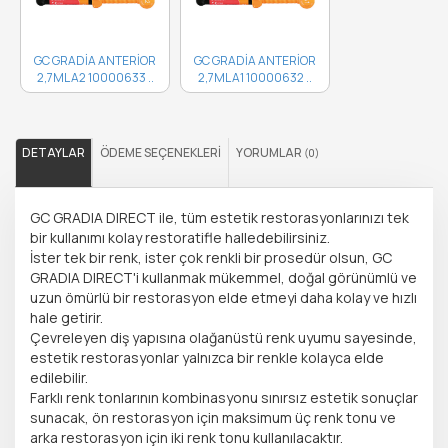
GC GRADİA ANTERİOR
GC GRADİA ANTERİOR
2,7ML A2 10000633 ..
2,7ML A1 10000632 ..
DETAYLAR
ÖDEME SEÇENEKLERI
YORUMLAR
(0)
GC GRADIA DIRECT ile, tüm estetik restorasyonlarınızı tek
bir kullanımı kolay restoratifle halledebilirsiniz.
İster tek bir renk, ister çok renkli bir prosedür olsun, GC
GRADIA DIRECT'i kullanmak mükemmel, doğal görünümlü ve
uzun ömürlü bir restorasyon elde etmeyi daha kolay ve hızlı
hale getirir.
Çevreleyen diş yapısına olağanüstü renk uyumu sayesinde,
estetik restorasyonlar yalnızca bir renkle kolayca elde
edilebilir.
Farklı renk tonlarının kombinasyonu sınırsız estetik sonuçlar
sunacak, ön restorasyon için maksimum üç renk tonu ve
arka restorasyon için iki renk tonu kullanılacaktır.