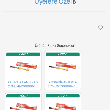
Üyelere Özel
Ürünün Farklı Seçenekleri
GC GRADİA ANTERİOR
GC GRADİA ANTERİOR
2,7ML XBW 10000651 ..
2,7ML WT 10000645 ..