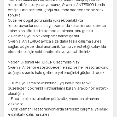
restoratif materyal arıyorsanız, G-ænial ANTERIOR tercih
ettiğiniz malzemedir; çoğu durumda sadece tek bir renk
tonuyla.
Güzel ve doğal görünümlü yüksek parlaklıkta
restorasyonlar sunan, aynı zamanda kullanımı son derece
kolay olan affedici bir kompozit olması, onu günlük
kullanıma uygun bir kompozit haline getirir.
G-ænial ANTERIOR ayrıca size daha fazla çalışma süresi
sağlar, böylece ideal anatomik formu ve estetiği kolaylıkla
elde etmek için şekillendirebilir ve yontabilirsiniz.
Neden G-ænial ANTERİOR'u seçmelisiniz?
G-ænial Anterior estetik becerilerinizi ve her restorasyonu
doğayla uyumlu hale getirme yeteneğinizi güçlendirecek.
• Tüm uygulama tekniklerine uygundur: tek renkli
güzellikten çok renkli katmanlama kullanılarak binbir estetik
olasılığına
• Fırça ile bile tutulabilen pürüzsüz, yapışkan olmayan
viskozite
• Çok katmanlı restorasyonlarda stressiz çalışma: yaklaşık
4 dakikalık çalışma süresi