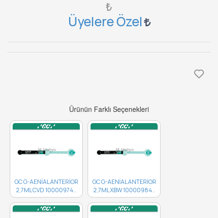
₺
Üyelere Özel
Ürünün Farklı Seçenekleri
GC G-AENİAL ANTERİOR
GC G-AENİAL ANTERİOR
2,7ML CVD 10000974..
2,7ML XBW 10000984..