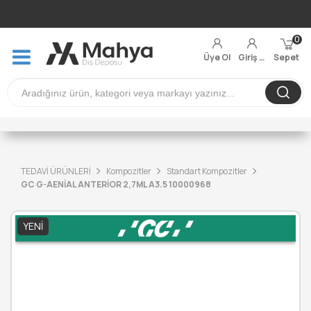
0
Üye Ol
Giriş Yap
Sepet
TEDAVİ ÜRÜNLERİ
Kompozitler
Standart Kompozitler
GC G-AENİAL ANTERİOR 2,7ML A3.5 10000968
YENI