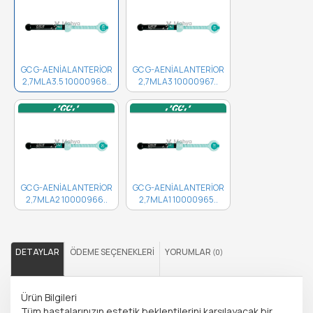
GC G-AENİAL ANTERİOR
GC G-AENİAL ANTERİOR
2,7ML A3.5 10000968..
2,7ML A3 10000967..
GC G-AENİAL ANTERİOR
GC G-AENİAL ANTERİOR
2,7ML A2 10000966..
2,7ML A1 10000965..
DETAYLAR
ÖDEME SEÇENEKLERI
YORUMLAR
(0)
Ürün Bilgileri
Tüm hastalarınızın estetik beklentilerini karşılayacak bir