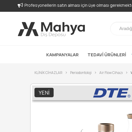
Profesyonellerin satın alması için üye olması gerekmekte
KAMPANYALAR
TEDAVİ ÜRÜNLERİ
KLİNİK CİHAZLAR
Periodontoloji
Air Flow Cihazı
YENI