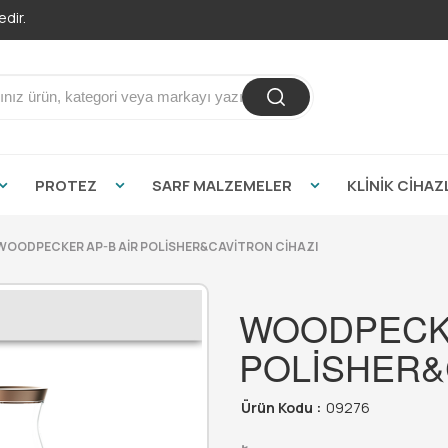
dir.
PROTEZ
SARF MALZEMELER
KLİNİK CİHAZ
WOODPECKER AP-B AİR POLİSHER&CAVİTRON CİHAZI
WOODPECKE
POLİSHER&
Ürün Kodu :
09276