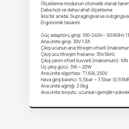
Ölçekleme modunun otomatik olarak tanı
Daha hızlı ve daha rahat ölçekleme
İkisi bir arada: Supragingival ve subgingiv
Ergonomik tasarım
Güç adaptörü girişi: 100-240V~ 50/60Hz 
Ana ünite girişi: 30V 1.3A
Çıkış ucunun ana titreşim ofseti (maksim
Çıkış ucu titreşim frekansı: 30±5kHz
Çıkış yarım ofset kuvveti (maksimum): 10
Uç çıkış gücü: 3W ~ 20W
Ana ünite sigortası: T1.6AL 250V
Hava giriş basıncı: 5,5bar ~ 7,5bar (0,55
Ana ünite ağırlığı: 2.0kg
Ana ünite boyutu: uzunluk×genişlik×yük