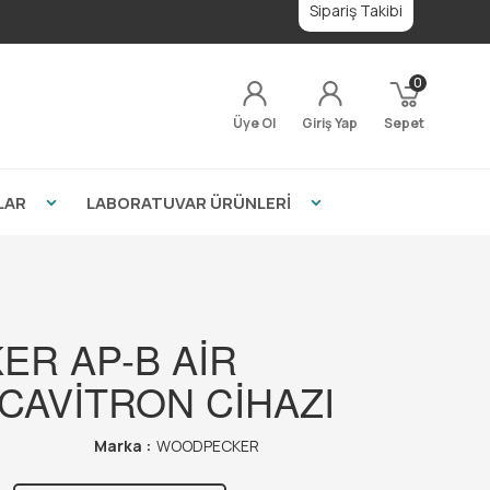
Sipariş Takibi
0
Üye Ol
Giriş Yap
Sepet
LAR
LABORATUVAR ÜRÜNLERİ
R AP-B AİR
CAVİTRON CİHAZI
Marka :
WOODPECKER