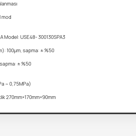
mlanması
al mod
1.1A Model: USE48- 300130SPA3
um): 100μm, sapma: ± %50
N sapma: ± %50
MPa ~ 0,75MPa)
seklik 270mm×170mm×90mm