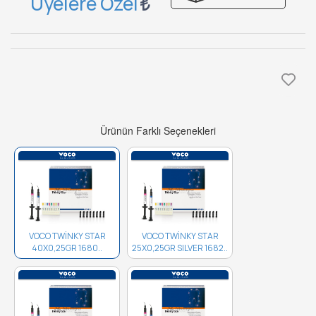
Üyelere Özel
Ürünün Farklı Seçenekleri
VOCO TWİNKY STAR
VOCO TWİNKY STAR
40X0,25GR 1680..
25X0,25GR SILVER 1682..