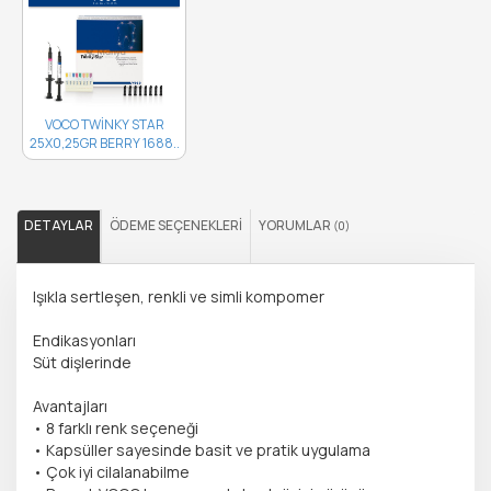
VOCO TWİNKY STAR
25X0,25GR BERRY 1688..
DETAYLAR
ÖDEME SEÇENEKLERI
YORUMLAR
(0)
Işıkla sertleşen, renkli ve simli kompomer
Endikasyonları
Süt dişlerinde
Avantajları
• 8 farklı renk seçeneği
• Kapsüller sayesinde basit ve pratik uygulama
• Çok iyi cilalanabilme