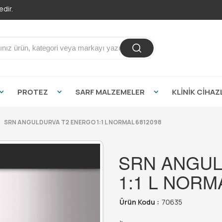
PROTEZ
SARF MALZEMELER
KLİNİK CİHAZ
SRN ANGULDURVA T2 ENERGO 1:1 L NORMAL 6812098
SRN ANGUL
1:1 L NORM
Ürün Kodu :
70635