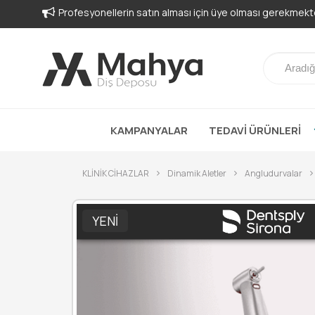
-
KAMPANYALAR
TEDAVİ ÜRÜNLERİ
KLİNİK CİHAZLAR
Dinamik Aletler
Angludurvalar
YENI