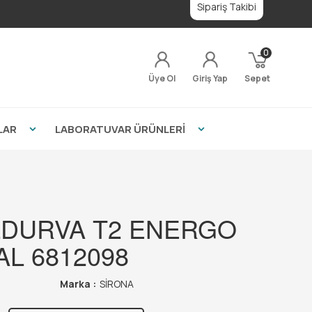
Sipariş Takibi
0
Üye Ol
Giriş Yap
Sepet
LAR
LABORATUVAR ÜRÜNLERİ
DURVA T2 ENERGO
AL 6812098
Marka :
SİRONA