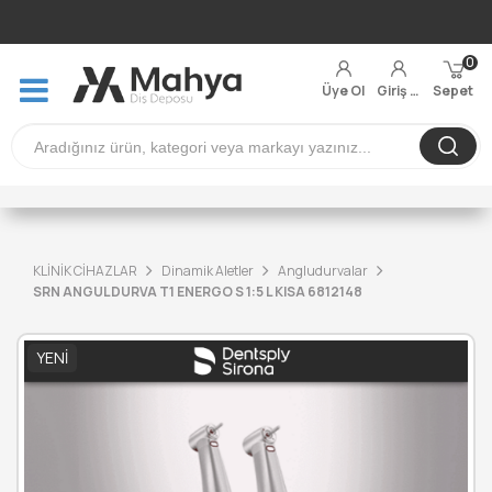
0
Üye Ol
Giriş Yap
Sepet
KLİNİK CİHAZLAR
Dinamik Aletler
Angludurvalar
SRN ANGULDURVA T1 ENERGO S 1:5 L KISA 6812148
YENI