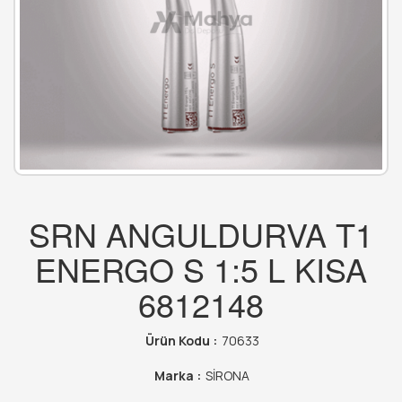
SRN ANGULDURVA T1
ENERGO S 1:5 L KISA
6812148
Ürün Kodu :
70633
Marka :
SİRONA