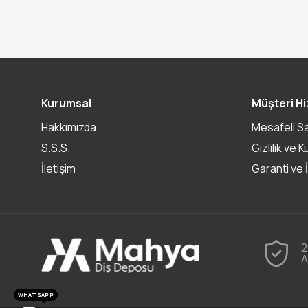
Kurumsal
Müşteri Hi
Hakkımızda
Mesafeli S
S.S.S.
Gizlilik ve K
İletişim
Garanti ve 
2
A
WHATSAPP