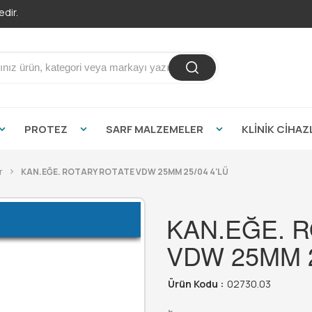
dir.
PROTEZ
SARF MALZEMELER
KLİNİK CİHAZ
r
KAN.EĞE. ROTARY ROTATE VDW 25MM 25/04 4'LÜ
KAN.EĞE. 
VDW 25MM 2
Ürün Kodu :
02730.03