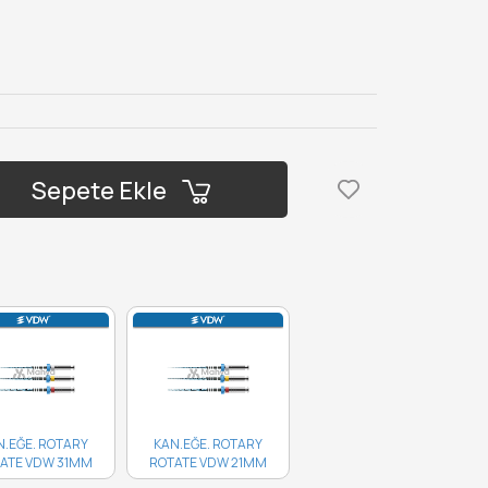
Sepete Ekle
N.EĞE. ROTARY
KAN.EĞE. ROTARY
ATE VDW 31MM
ROTATE VDW 21MM
SORTİ 3'LÜ..
ASORTİ 3'LÜ..