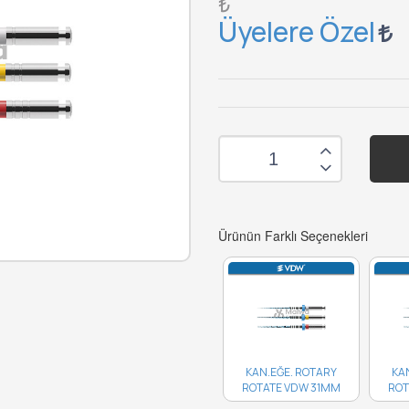
₺
Üyelere Özel
Ürünün Farklı Seçenekleri
KAN.EĞE. ROTARY
KA
ROTATE VDW 31MM
ROT
15/04 4'LÜ..
A