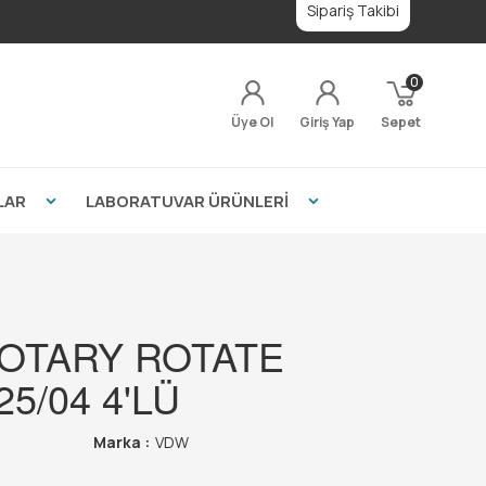
Sipariş Takibi
0
Üye Ol
Giriş Yap
Sepet
LAR
LABORATUVAR ÜRÜNLERİ
ROTARY ROTATE
5/04 4'LÜ
Marka :
VDW