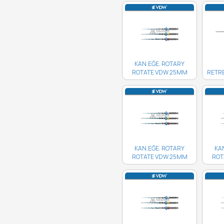
KAN.EĞE. ROTARY
ROTATE VDW 25MM
RETR
ASORTİ 3LÜ..
VDW 2
KAN.EĞE. ROTARY
KA
ROTATE VDW 25MM
ROT
50/04 4'LÜ..