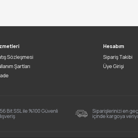
zmetleri
Hesabım
atış Sözleşmesi
Sipariş Takibi
ullanım Şartları
Üye Girişi
İade
56 Bit SSL ile %100 Güvenli
Siparişlerinizi en geç
lışveriş
içinde kargoya veriy