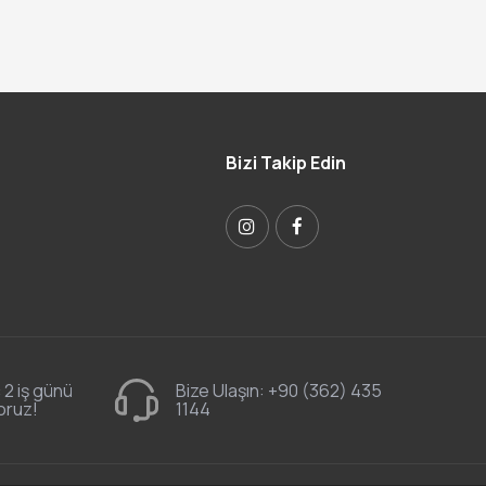
Bizi Takip Edin
 2 iş günü
Bize Ulaşın:
+90 (362) 435
oruz!
1144