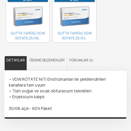
GUTTA TAPERLİ VDW
GUTTA TAPERLİ VDW
ROTATE 25/06..
ROTATE 25/04..
DETAYLAR
ÖDEME SEÇENEKLERI
YORUMLAR
(0)
• VDW.ROTATE NiTi Enstrümanları ile şekillendirilen
kanallara tam uyum
• Tüm soğuk ve sıcak obturasyon teknikleri
• Enjeksiyon kalıplı
30/06 açılı - 60'lı Paket