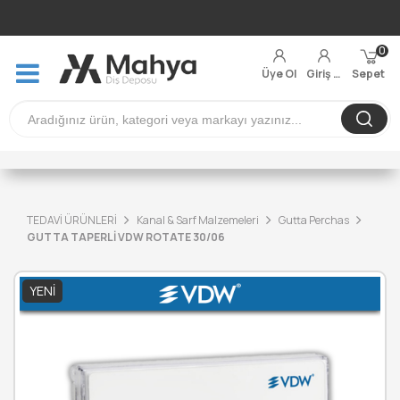
0
Üye Ol
Giriş Yap
Sepet
TEDAVİ ÜRÜNLERİ
Kanal & Sarf Malzemeleri
Gutta Perchas
GUTTA TAPERLİ VDW ROTATE 30/06
YENI