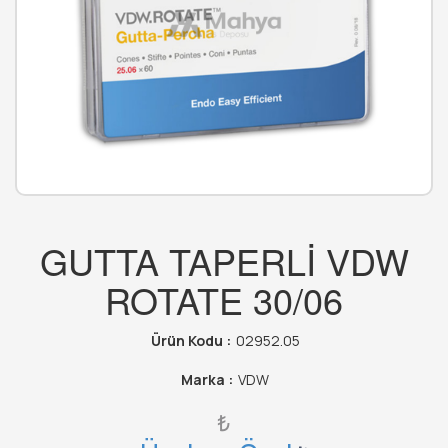
GUTTA TAPERLİ VDW
ROTATE 30/06
Ürün Kodu :
02952.05
Marka :
VDW
₺