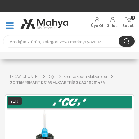
0
Üye Ol
Giriş Yap
Sepet
TEDAVİ ÜRÜNLERİ
Diğer
Kron ve Köprü Malzemeleri
GC TEMPSMART DC 48ML CARTRİDGE A2 10001474
YENI