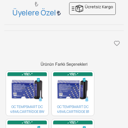
₺
Ücretsiz Kargo
Üyelere Özel
Ürünün Farklı Seçenekleri
GC TEMPSMART DC
GC TEMPSMART DC
48ML CARTRİDGE BW
48ML CARTRİDGE B1
10001478 ..
10001477 ..