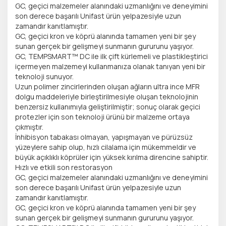
GC, geçici malzemeler alanındaki uzmanlığını ve deneyimini
son derece başarılı Unifast ürün yelpazesiyle uzun
zamandır kanıtlamıştır.
GC, geçici kron ve köprü alanında tamamen yeni bir şey
sunan gerçek bir gelişmeyi sunmanın gururunu yaşıyor.
GC, TEMPSMART™ DC ile ilk çift kürlemeli ve plastikleştirici
içermeyen malzemeyi kullanmanıza olanak tanıyan yeni bir
teknoloji sunuyor.
Uzun polimer zincirlerinden oluşan ağların ultra ince MFR
dolgu maddeleriyle birleştirilmesiyle oluşan teknolojinin
benzersiz kullanımıyla geliştirilmiştir; sonuç olarak geçici
protezler için son teknoloji ürünü bir malzeme ortaya
çıkmıştır.
İnhibisyon tabakası olmayan, yapışmayan ve pürüzsüz
yüzeylere sahip olup, hızlı cilalama için mükemmeldir ve
büyük açıklıklı köprüler için yüksek kırılma direncine sahiptir.
Hızlı ve etkili son restorasyon
GC, geçici malzemeler alanındaki uzmanlığını ve deneyimini
son derece başarılı Unifast ürün yelpazesiyle uzun
zamandır kanıtlamıştır.
GC, geçici kron ve köprü alanında tamamen yeni bir şey
sunan gerçek bir gelişmeyi sunmanın gururunu yaşıyor.