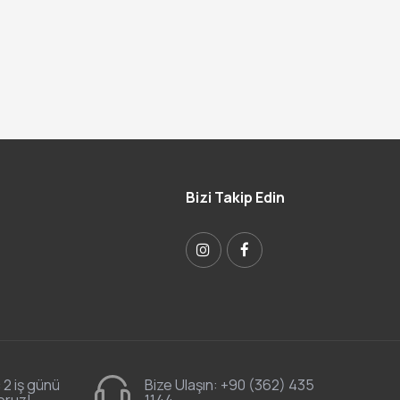
Bizi Takip Edin
 2 iş günü
Bize Ulaşın:
+90 (362) 435