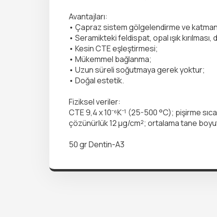
Avantajları:
• Çapraz sistem gölgelendirme ve katman
• Seramikteki feldispat, opal ışık kırılması,
• Kesin CTE eşleştirmesi;
• Mükemmel bağlanma;
• Uzun süreli soğutmaya gerek yoktur;
• Doğal estetik.
Fiziksel veriler:
CTE 9,4 x 10⁻⁶K⁻¹ (25-500 °C); pişirme sıc
çözünürlük 12 µg/cm²; ortalama tane boyut
50 gr Dentin-A3