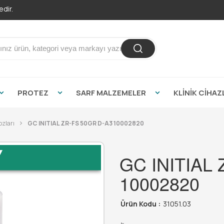
dir.
PROTEZ
SARF MALZEMELER
KLİNİK CİHAZ
ozları
GC INITIAL ZR-FS 50GR D-A3 10002820
GC INITIAL
10002820
Ürün Kodu :
31051.03