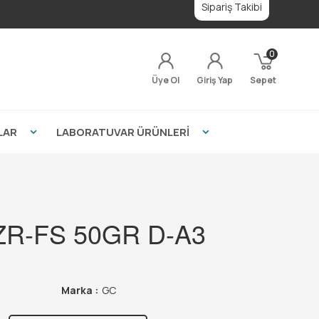
Sipariş Takibi
0
Üye Ol
Giriş Yap
Sepet
LAR
LABORATUVAR ÜRÜNLERİ
 ZR-FS 50GR D-A3
Marka :
GC