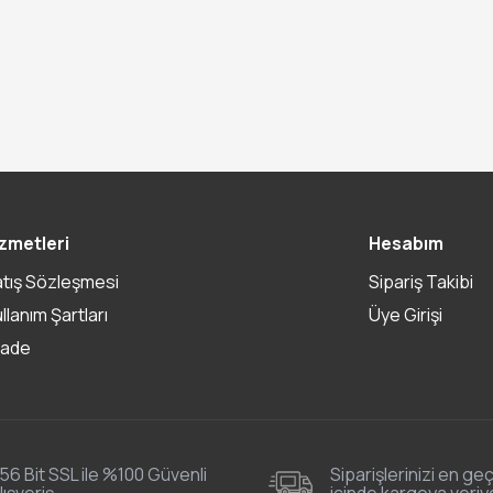
zmetleri
Hesabım
atış Sözleşmesi
Sipariş Takibi
ullanım Şartları
Üye Girişi
İade
56 Bit SSL ile %100 Güvenli
Siparişlerinizi en geç