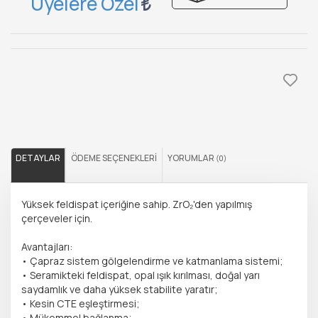
Üyelere Özel
DETAYLAR
ÖDEME SEÇENEKLERI
YORUMLAR
(0)
Yüksek feldispat içeriğine sahip. ZrO₂'den yapılmış
çerçeveler için.
Avantajları:
• Çapraz sistem gölgelendirme ve katmanlama sistemi;
• Seramikteki feldispat, opal ışık kırılması, doğal yarı
saydamlık ve daha yüksek stabilite yaratır;
• Kesin CTE eşleştirmesi;
• Mükemmel bağlanma;