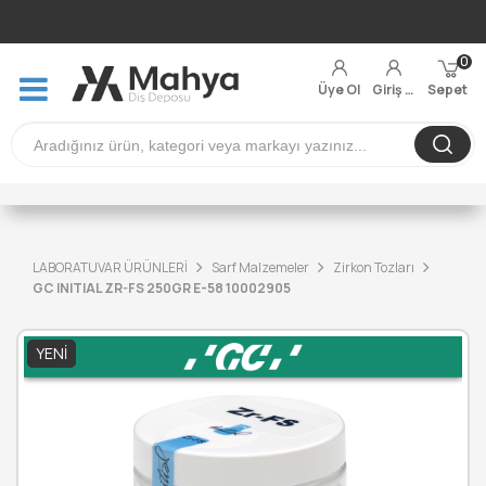
0
Üye Ol
Giriş Yap
Sepet
LABORATUVAR ÜRÜNLERİ
Sarf Malzemeler
Zirkon Tozları
GC INITIAL ZR-FS 250GR E-58 10002905
YENI