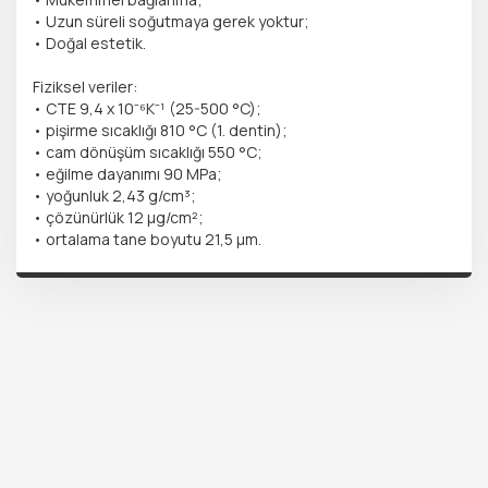
• Uzun süreli soğutmaya gerek yoktur;
• Doğal estetik.
Fiziksel veriler:
• CTE 9,4 x 10⁻⁶K⁻¹ (25-500 °C);
• pişirme sıcaklığı 810 °C (1. dentin);
• cam dönüşüm sıcaklığı 550 °C;
• eğilme dayanımı 90 MPa;
• yoğunluk 2,43 g/cm³;
• çözünürlük 12 µg/cm²;
• ortalama tane boyutu 21,5 µm.